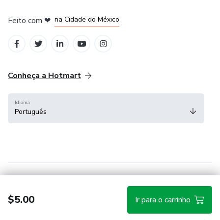
em Bogotá
em Amsterdam
em Madrid
na Cidade do México
Feito com
❤
em Belo Horizonte
Conheça a Hotmart
Idioma
Português
Central de ajuda
Termos
Privacidade
Cookies
$5.00
Ir para o carrinho
Hotmart — 2011-2026 © Todos os direitos reservados.