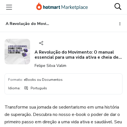
Ir
Ir
Ir
para
para
para
o
o
o
conteúdo
pagamento
rodapé
A Revolução do Movimento: O manual essencial para uma vida ativa e cheia de energia.
principal
A Revolução do Movimento: O manual
essencial para uma vida ativa e cheia de
energia.
Felipe Silva Valim
Formato
:
eBooks ou Documentos
Idioma
:
Português
Transforme sua jornada de sedentarismo em uma história
de superação. Descubra no nosso e-book o poder de dar o
primeiro passo em direção a uma vida ativa e saudável. Seu