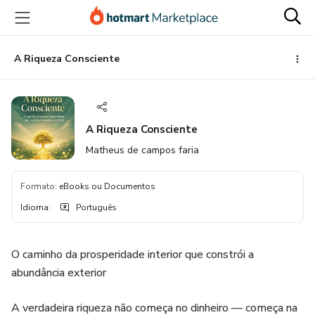
Ir
Ir
Ir
para
para
para
o
o
o
conteúdo
pagamento
rodapé
A Riqueza Consciente
principal
A Riqueza Consciente
Matheus de campos faria
Formato
:
eBooks ou Documentos
Idioma
:
Português
O caminho da prosperidade interior que constrói a
abundância exterior
A verdadeira riqueza não começa no dinheiro — começa na