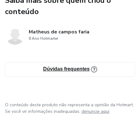
Saiba mais sobre quem criou o
- construir uma identidade próspera
conteúdo
- alinhar espiritualidade e prosperidade sem culpa
Matheus de campos faria
- desenvolver consciência financeira
8 Ano Hotmarter
- acessar uma mentalidade de abundância sustentável
Dúvidas frequentes
- transformar intenção em ação
- transformar consciência em resultado
A Riqueza Consciente é para quem entendeu que
O conteúdo deste produto não representa a opinião da Hotmart.
prosperidade não é sorte, não é acaso e não é privilégio —
Se você vir informações inadequadas,
denuncie aqui
é alinhamento, decisão e construção.
Aqui, riqueza não é excesso.