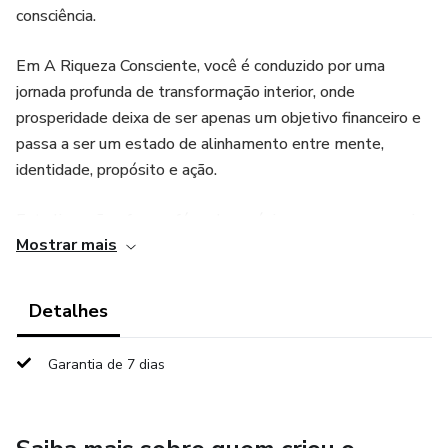
consciência.
Em A Riqueza Consciente, você é conduzido por uma
jornada profunda de transformação interior, onde
prosperidade deixa de ser apenas um objetivo financeiro e
passa a ser um estado de alinhamento entre mente,
identidade, propósito e ação.
Este livro não oferece fórmulas mágicas, promessas vazias
Mostrar mais
ou discursos ilusórios. Ele revela, de forma clara e prática,
como padrões mentais, crenças invisíveis, bloqueios
emocionais e condicionamentos inconscientes moldam
Detalhes
diretamente sua realidade financeira.
Garantia de 7 dias
Você aprenderá a:
- romper padrões de escassez e autossabotagem