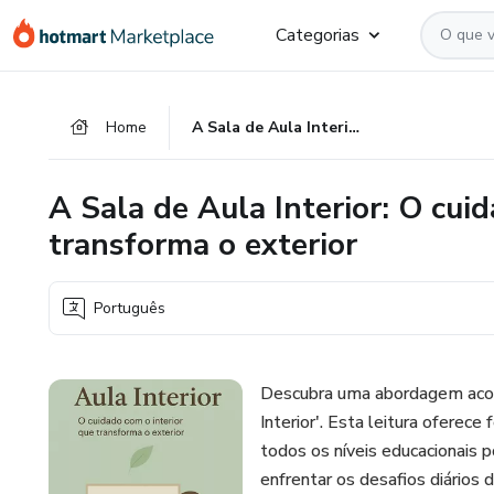
Ir
Ir
Ir
Categorias
para
para
para
o
o
o
conteúdo
pagamento
rodapé
Home
A Sala de Aula Interior: O cuidado com o interior que transforma o exterior
principal
A Sala de Aula Interior: O cui
transforma o exterior
Português
Descubra uma abordagem acol
Interior'. Esta leitura oferec
todos os níveis educacionais p
enfrentar os desafios diários 