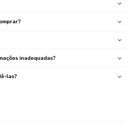
comprar?
rmações inadequadas?
ê-las?