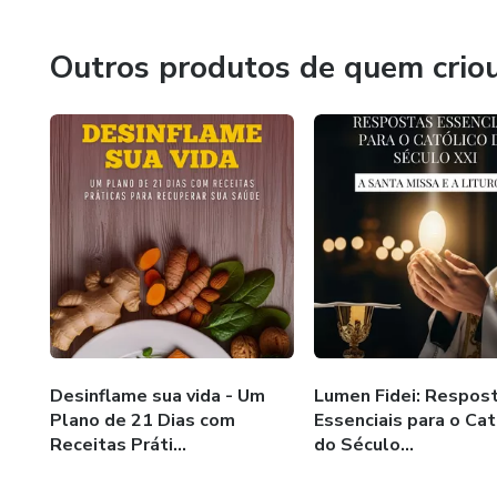
onde tem passado, clamando pelo avivamento do Espírit
Outros produtos de quem crio
Desinflame sua vida - Um
Lumen Fidei: Respos
Plano de 21 Dias com
Essenciais para o Cat
Receitas Práti...
do Século...