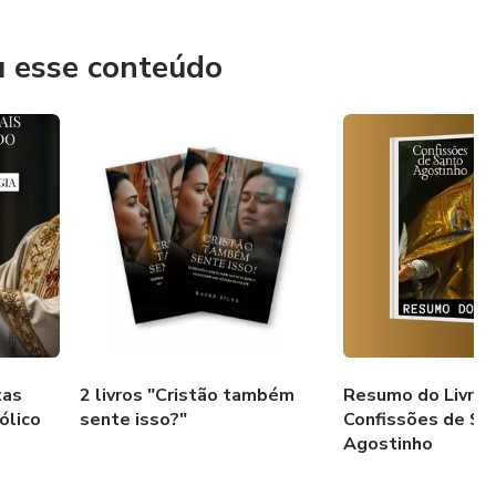
o Santo e o amor por Maria Mãe de Deu
u esse conteúdo
tas
2 livros "Cristão também
Resumo do Livro 
ólico
sente isso?"
Confissões de Sa
Agostinho