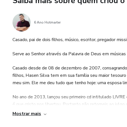
Saiba mais sobre quem criou o
O "porquê" de cada gesto: Enten
altar e fazer o sinal da cruz.
6 Ano Hotmarter
A origem da Missa: Viaje no 
hoje.
Casado, pai de dois filhos, músico, escritor, pregador miss
O milagre no altar: Desvende 
Serve ao Senhor através da Palavra de Deus em músicas e
acreditamos na Presença Real 
Casado desde de 08 de dezembro de 2007, consagrando su
80g/m² P&B, no tamanho 15x
filhos, Hasen Silva tem em sua família seu maior tesour
- será produzido especialment
meu sim. Ele me deu tudo que tenho hoje: uma esposa lin
pode levar alguns dias. Essa
contribuindo para uma produçã
No ano de 2013, lançou seu primeiro cd intitulado LIVRE
é que cristo nos libertou. Portanto não retorneis ao jul
em sua missão o resgate do povo de Deus retornar a cr
Mostrar mais
Hasen Silva tem levado através da sua música e em prega