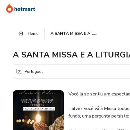
Ir
Ir
Ir
para
para
para
o
o
o
conteúdo
pagamento
rodapé
Home
A SANTA MISSA E A LITURGIA
principal
A SANTA MISSA E A LITURGI
Português
Você já se sentiu um espectad
Talvez você vá à Missa todos 
fundo, uma pergunta persiste