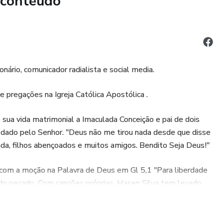
 conteúdo
da o significado por trás de se ajoelhar, ficar de pé, beijar o
tempo desde a Última Ceia até a estrutura que conhecemos
ionário, comunicador radialista e social media.
de forma clara o que é a transubstanciação e por que
 pregações na Igreja Católica Apostólica .
de Jesus na Eucaristia. Livro impresso em Papel Creme,
a vida matrimonial a Imaculada Conceição e pai de dois
21cm com 106 páginas. Este produto é feito sob demandas
o dado pelo Senhor. "Deus não me tirou nada desde que disse
e para você após a compra. Por isso, o prazo de entrega
da, filhos abençoados e muitos amigos. Bendito Seja Deus!"
 abordagem reduz desperdícios e estoques excedentes,
o mais sustentável e alinhada com boas práticas de ESG.
 com a moção na Palavra de Deus em Gl 5,1 "Para liberdade
go do pecado. Com canções próprias, Hasen Silva tem levado
er na promessa que o Senhor Deus tem para cada um
ções a Palavra do Senhor e instituído o Trono de Deus por