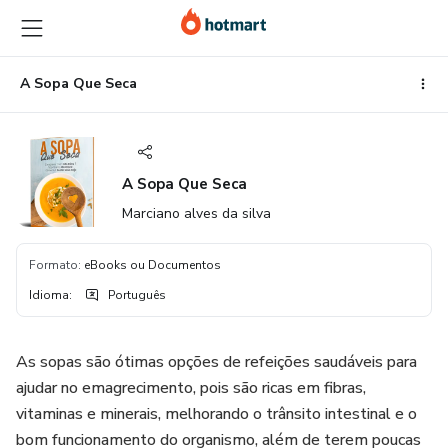
Ir
Ir
Ir
para
para
para
o
o
o
conteúdo
pagamento
rodapé
A Sopa Que Seca
principal
A Sopa Que Seca
Marciano alves da silva
Formato
:
eBooks ou Documentos
Idioma
:
Português
As sopas são ótimas opções de refeições saudáveis para
ajudar no emagrecimento, pois são ricas em fibras,
vitaminas e minerais, melhorando o trânsito intestinal e o
bom funcionamento do organismo, além de terem poucas