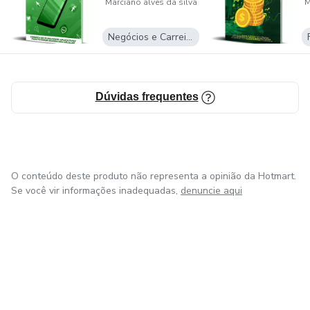
Marciano alves da silva
M
Negócios e Carreira
Dúvidas frequentes
O conteúdo deste produto não representa a opinião da Hotmart.
Se você vir informações inadequadas,
denuncie aqui
em Amsterdam
em Madrid