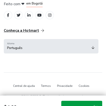
em Bogotá
Feito com
❤
em Belo Horizonte
na Cidade do México
Conheça a Hotmart
Idioma
Português
Central de ajuda
Termos
Privacidade
Cookies
Hotmart — 2011-2026 © Todos os direitos reservados.