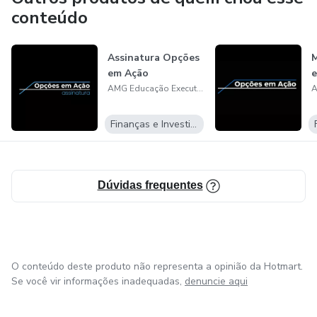
conteúdo
Assinatura Opções
M
em Ação
AMG Educação Executiva
Finanças e Investimentos
Dúvidas frequentes
O conteúdo deste produto não representa a opinião da Hotmart.
Se você vir informações inadequadas,
denuncie aqui