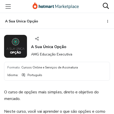
Ir
Ir
Ir
para
para
para
o
o
o
conteúdo
pagamento
rodapé
A Sua Única Opção
principal
A Sua Única Opção
AMG Educação Executiva
Formato
:
Cursos Online e Serviços de Assinatura
Idioma
:
Português
O curso de opções mais simples, direto e objetivo do
mercado.
Neste curso, você vai aprender o que são opções e como