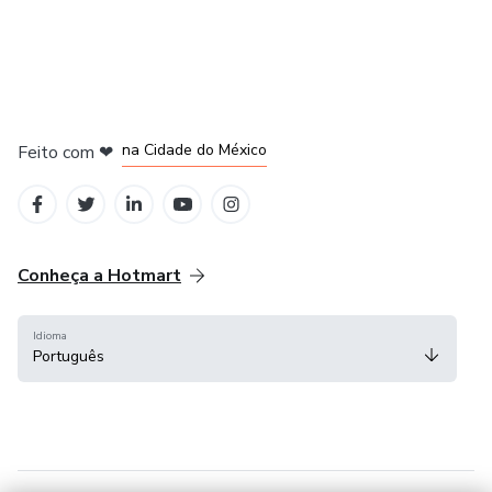
em Bogotá
em Amsterdam
em Madrid
na Cidade do México
Feito com
❤
em Belo Horizonte
Conheça a Hotmart
Idioma
Português