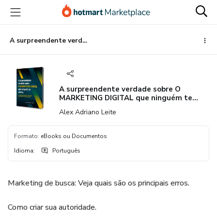
Ir
Ir
Ir
para
para
para
o
o
o
conteúdo
pagamento
rodapé
A surpreendente verdade sobre O MARKETING DIGITAL que ninguém te contou.
principal
A surpreendente verdade sobre O
MARKETING DIGITAL que ninguém te
contou.
Alex Adriano Leite
Formato
:
eBooks ou Documentos
Idioma
:
Português
Marketing de busca: Veja quais são os principais erros.
Como criar sua autoridade.