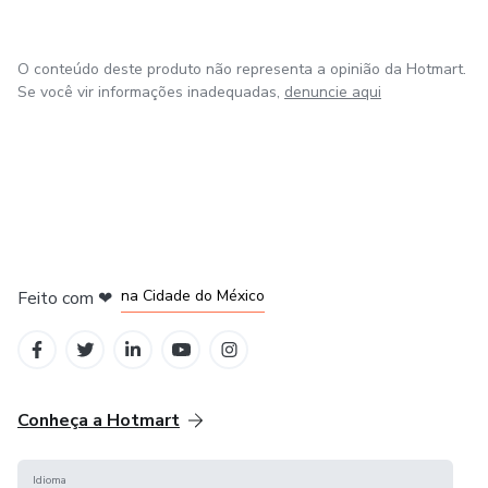
O conteúdo deste produto não representa a opinião da Hotmart.
Se você vir informações inadequadas,
denuncie aqui
em Bogotá
em Amsterdam
em Madrid
na Cidade do México
Feito com
❤
em Belo Horizonte
Conheça a Hotmart
Idioma