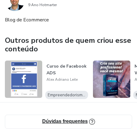
9 Ano Hotmarter
Blog de Ecommerce
Outros produtos de quem criou esse
conteúdo
Curso de Facebook
ADS
Alex Adriano Leite
A
Empreendedorismo Digital
Dúvidas frequentes