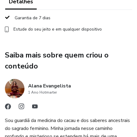
Detalhes
→ Buscam espiritualidade que funciona na vida real
Garantia de 7 dias
→ Estão atravessando fases de mudança interna
Estude do seu jeito e em qualquer dispositivo
Aqui, você não encontra fórmulas mágicas.
Você encontra presença, escuta e direção interna.
Saiba mais sobre quem criou o
conteúdo
Como funciona:
🔥 Todo mês, um tema profundo (útero, sombra, ciclos,
Alana Evangelista
ancestralidade...)
1 Ano Hotmarter
🔥 Conteúdos liberados toda quarta-feira (aula, prática,
reflexão)
Sou guardiã da medicina do cacau e dos saberes ancestrais
🔥 1 ritual ao vivo mensal com medicina do cacau
do sagrado feminino. Minha jornada nesse caminho
profundo e misterioso se estendem há mais de uma