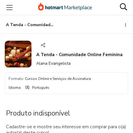
Ir
Ir
Ir
para
para
para
o
o
o
conteúdo
pagamento
rodapé
A Tenda - Comunidade Online Feminina
principal
A Tenda - Comunidade Online Feminina
Alana Evangelista
Formato
:
Cursos Online e Serviços de Assinatura
Idioma
:
Português
Produto indisponível
Cadastre-se e mostre seu interesse em comprar para o(a)
autor(a) deste curso!