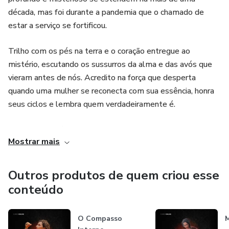
🔥 Comunidade de mulheres que te segura de verdade
década, mas foi durante a pandemia que o chamado de
estar a serviço se fortificou.
🔥 Biblioteca completa de práticas e ensinamentos
Trilho com os pés na terra e o coração entregue ao
A Tenda é onde você pode:
mistério, escutando os sussurros da alma e das avós que
vieram antes de nós. Acredito na força que desperta
Desacelerar sem culpa
quando uma mulher se reconecta com sua essência, honra
seus ciclos e lembra quem verdadeiramente é.
Escutar sua própria voz
Minha missão é criar espaços de cura, presença e despertar
Organizar o que está confuso
Mostrar mais
— onde o amor é a base, o feminino é celebrado e cada
mulher pode se lembrar do seu próprio poder.
Atravessar fases com maturidade
Outros produtos de quem criou esse
conteúdo
Sentir que não está sozinha
Aqui, espiritualidade não é fuga. É enraizamento.
O Compasso
M