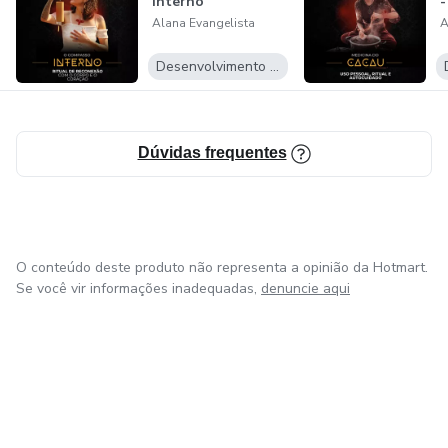
Interno
-
Se você sente que algo dentro de você está pedindo mais
Alana Evangelista
A
verdade, mais presença, mais profundidade...
Desenvolvimento Pessoal
Talvez seja hora de entrar na Tenda.
Dúvidas frequentes
O conteúdo deste produto não representa a opinião da Hotmart.
Se você vir informações inadequadas,
denuncie aqui