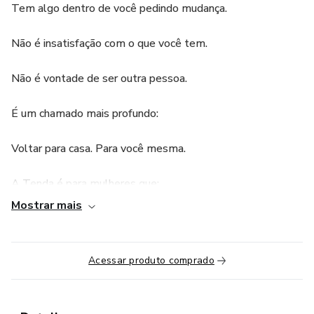
Tem algo dentro de você pedindo mudança.
Não é insatisfação com o que você tem.
Não é vontade de ser outra pessoa.
É um chamado mais profundo:
Voltar para casa. Para você mesma.
A Tenda é para mulheres que:
Mostrar mais
→ Sentem um vazio que não sabem nomear
→ Estão cansadas de viver no automático
Acessar produto comprado
→ Querem se reconectar com o próprio corpo