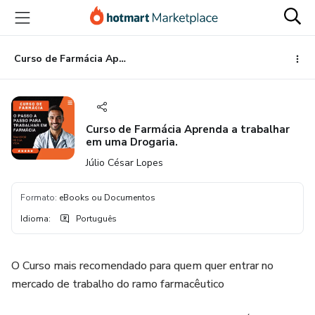
Ir
Ir
Ir
para
para
para
o
o
o
conteúdo
pagamento
rodapé
Curso de Farmácia Aprenda a trabalhar em uma Drogaria.
principal
Curso de Farmácia Aprenda a trabalhar
em uma Drogaria.
Júlio César Lopes
Formato
:
eBooks ou Documentos
Idioma
:
Português
O Curso mais recomendado para quem quer entrar no
mercado de trabalho do ramo farmacêutico