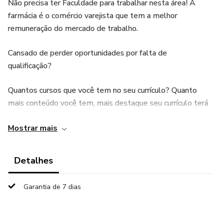
Não precisa ter Faculdade para trabalhar nesta área! A
farmácia é o comércio varejista que tem a melhor
remuneração do mercado de trabalho.
Cansado de perder oportunidades por falta de
qualificação?
Quantos cursos que você tem no seu currículo? Quanto
mais conteúdo você tem, mais destaque seu currículo terá
e assim aumentará as chances de conseguir um bom
Mostrar mais
emprego.
O curso de Atendente de Farmácia ensina a conquistar um
Detalhes
emprego em drogarias em até 60 dias, com salários entre
R$1.400 e R$ 4.500, sem necessidade de faculdade. Os
Garantia de 7 dias
módulos abordam desde elaboração de currículos até
técnicas de vendas e atendimento ao cliente, além de
oferecer bônus para facilitar a inserção no mercado