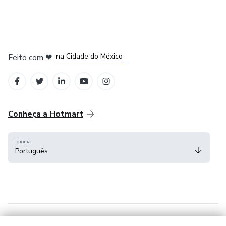
em Bogotá
em Amsterdam
em Madrid
na Cidade do México
Feito com
❤
em Belo Horizonte
Conheça a Hotmart
Idioma
Português