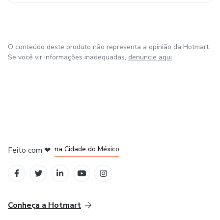
O conteúdo deste produto não representa a opinião da Hotmart.
Se você vir informações inadequadas,
denuncie aqui
em Bogotá
em Amsterdam
em Madrid
na Cidade do México
Feito com
❤
em Belo Horizonte
Conheça a Hotmart