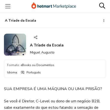
Ir
Ir
Ir
para
para
para
o
o
o
conteúdo
pagamento
rodapé
A Tríade da Escala
principal
A Tríade da Escala
Miguel Augusto
Formato
:
eBooks ou Documentos
Idioma
:
Português
SUA EMPRESA É UMA MÁQUINA OU UMA PRISÃO?
Se você é Diretor, C-Level ou dono de um negócio B2B,
sabe exatamente do que estou falando: a sensação de