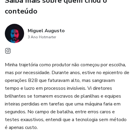
Saiba mais sobre quem criou o
Engenharia de Processos: Saia da "minha cabeça" para
manuais replicáveis (POPs) que sua equipe realmente
conteúdo
segue.
Cultura Data-Driven: Como enxergar os gargalos
Miguel Augusto
3 Ano Hotmarter
financeiros e operacionais antes que eles virem crises.
IA de Verdade: Esqueça o básico. Aprenda como agentes
autônomos e n8n podem atuar como seu time invisível de
Minha trajetória como produtor não começou por escolha,
pré-vendas e gestão.
mas por necessidade. Durante anos, estive no epicentro de
operações B2B que faturavam alto, mas sangravam
Este produto é para você se: ✅ Sua operação é refém do
tempo e lucro em processos invisíveis. Vi diretores
seu tempo e energia. ✅ Você sente que sua equipe é
brilhantes se tornarem escravos de planilhas e equipes
produtiva, mas falta ordem e dados. ✅ Você quer usar a IA
inteiras perdidas em tarefas que uma máquina faria em
para vender mais e reduzir o CAC, mas não sabe por onde
segundos. No campo de batalha, entre erros caros e
começar.
testes exaustivos, entendi que a tecnologia sem método
é apenas custo.
O QUE VOCÊ LEVA: Além do método completo, você