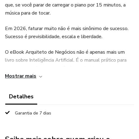
que, se você parar de carregar o piano por 15 minutos, a
música para de tocar.
Em 2026, faturar muito não é mais sinônimo de sucesso.
Sucesso é previsibilidade, escala e liberdade.
O eBook Arquiteto de Negócios não é apenas mais um
livro sobre Inteligência Artificial. É o manual prático para
quem cansou de apagar incêndios e decidiu construir uma
Mostrar mais
infraestrutura capaz de escalar sem depender da sua
presença física 24/7.
Detalhes
O que você vai dominar dentro deste guia:
Garantia de 7 dias
A Tríade da Escala: Como alinhar Processos, Dados e IA
para criar um ecossistema autônomo.