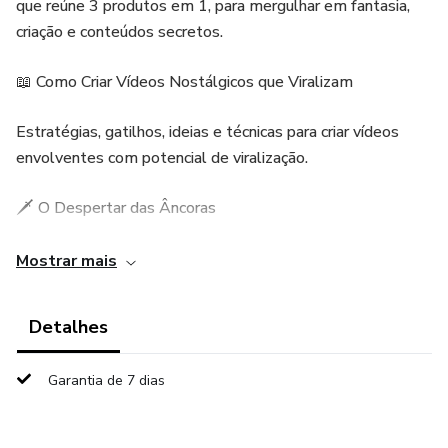
que reúne 3 produtos em 1, para mergulhar em fantasia,
criação e conteúdos secretos.
📖 Como Criar Vídeos Nostálgicos que Viralizam
Estratégias, gatilhos, ideias e técnicas para criar vídeos
envolventes com potencial de viralização.
🗡️ O Despertar das Âncoras
Um livro curto, mas extremamente envolvente, cheio de
Mostrar mais
fantasia, aventura e mistério. Este é o primeiro livro de
uma saga misteriosa, o começo de uma jornada repleta de
Detalhes
segredos e descobertas em Veyndria.
Garantia de 7 dias
🎨 Biblioteca Secreta de Veyndria (200+ imagens)
Uma coleção exclusiva com 200+ imagens fantasy e pixel