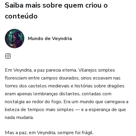
Saiba mais sobre quem criou o
art, prompts prontos, dicas e recursos criativos para usar e
se inspirar.
conteúdo
✨ Neste bundle você recebe:
Mundo de Veyndria
Um e-book estratégico para crescer criando conteúdo
O primeiro livro de uma saga de fantasia e mistério
Em Veyndria, a paz parecia eterna. Vilarejos simples
Uma biblioteca secreta com imagens, prompts e bônus
floresciam entre campos dourados, sinos ecoavam nas
torres dos castelos medievais e histórias sobre dragões
3 produtos em um único pacote exclusivo
eram apenas lembranças distantes, contadas com
nostalgia ao redor do fogo. Era um mundo que carregava a
Um bundle para criadores, sonhadores e amantes de
beleza de tempos mais simples — e a esperança de que
fantasy.
nada mudaria.
Mas a paz, em Veyndria, sempre foi frágil.