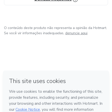
O conteúdo deste produto não representa a opinião da Hotmart.
Se você vir informações inadequadas,
denuncie aqui
em Madrid
em Amsterdam
Feito com
❤
em Belo Horizonte
na Cidade do México
em Bogotá
Conheça a Hotmart