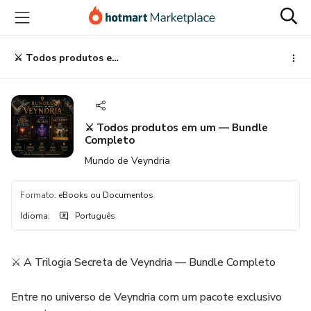
Ir
Ir
Ir
para
para
para
o
o
o
conteúdo
pagamento
rodapé
⚔️ Todos produtos em um — Bundle Completo
principal
⚔️ Todos produtos em um — Bundle
Completo
Mundo de Veyndria
Formato
:
eBooks ou Documentos
Idioma
:
Português
⚔️ A Trilogia Secreta de Veyndria — Bundle Completo
Entre no universo de Veyndria com um pacote exclusivo