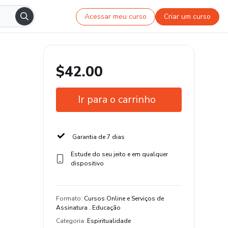
Acessar meu curso
Criar um curso
$42.00
Ir para o carrinho
Garantia de 7 dias
Estude do seu jeito e em qualquer
dispositivo
Formato
:
Cursos Online e Serviços de
Assinatura . Educação
Categoria
:
Espiritualidade