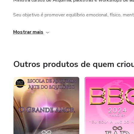
Ministra cursos de Alquimia, palestras e workshops de 
Seu objetivo é promover equilíbrio emocional, físico, menta
O Cristo está em mim.
Mostrar mais
Outros produtos de quem crio