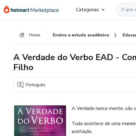
Ir
Ir
Ir
Categorias
para
para
para
o
o
o
conteúdo
pagamento
rodapé
Home
Ensino e estudo acadêmico
Educa
principal
A Verdade do Verbo EAD - Com
Filho
Português
A Verdade nunca mente, são 
Tudo acontece de uma maneira
aceitação.