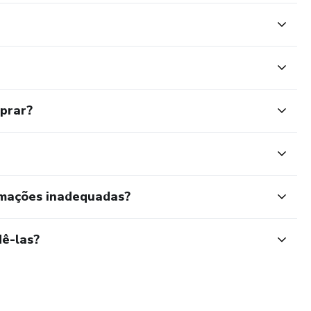
mprar?
rmações inadequadas?
ê-las?