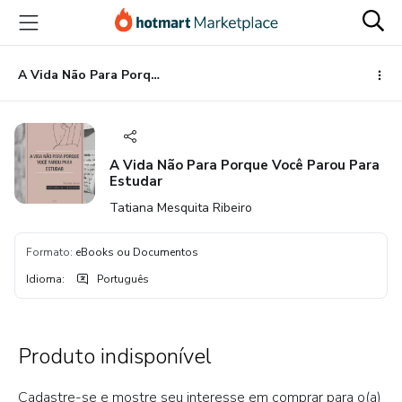
Ir
Ir
Ir
para
para
para
o
o
o
conteúdo
pagamento
rodapé
A Vida Não Para Porque Você Parou Para Estudar
principal
A Vida Não Para Porque Você Parou Para
Estudar
Tatiana Mesquita Ribeiro
Formato
:
eBooks ou Documentos
Idioma
:
Português
Produto indisponível
Cadastre-se e mostre seu interesse em comprar para o(a)