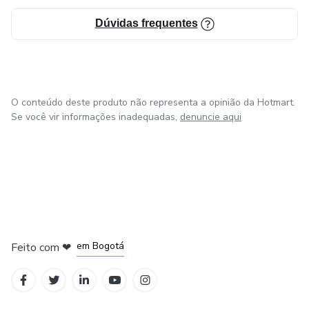
Dúvidas frequentes
O conteúdo deste produto não representa a opinião da Hotmart.
Se você vir informações inadequadas,
denuncie aqui
em Amsterdam
em Madrid
em Bogotá
Feito com
❤
em Belo Horizonte
na Cidade do México