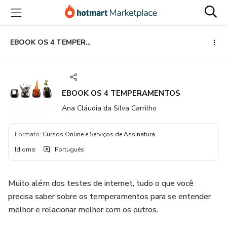
Ir
Ir
Ir
para
para
para
o
o
o
conteúdo
pagamento
rodapé
EBOOK OS 4 TEMPERAMENTOS
principal
EBOOK OS 4 TEMPERAMENTOS
Ana Cláudia da Silva Carrilho
Formato
:
Cursos Online e Serviços de Assinatura
Idioma
:
Português
Muito além dos testes de internet, tudo o que você
precisa saber sobre os temperamentos para se entender
melhor e relacionar melhor com os outros.