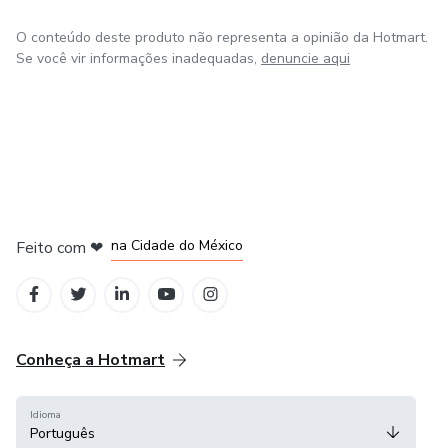
O conteúdo deste produto não representa a opinião da Hotmart.
Se você vir informações inadequadas,
denuncie aqui
em Bogotá
em Amsterdam
em Madrid
na Cidade do México
Feito com
❤
em Belo Horizonte
Conheça a Hotmart
Idioma
Português