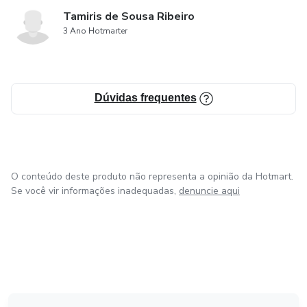
Tamiris de Sousa Ribeiro
3 Ano Hotmarter
Dúvidas frequentes
O conteúdo deste produto não representa a opinião da Hotmart.
Se você vir informações inadequadas,
denuncie aqui
em Bogotá
em Amsterdam
em Madrid