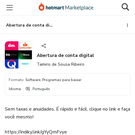
Ir
Ir
Ir
para
para
para
o
o
o
conteúdo
pagamento
rodapé
Abertura de conta digital
principal
Abertura de conta digital
Tamiris de Sousa Ribeiro
Formato
:
Software, Programas para baixar
Idioma
:
Português
Sem taxas e anuidades. É rápido e fácil, clique no link e faça
você mesmo!
https://indiky.link/gYyQmFvye