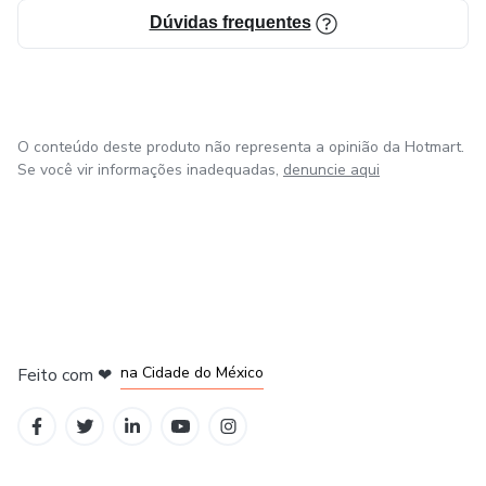
Dúvidas frequentes
O conteúdo deste produto não representa a opinião da Hotmart.
Se você vir informações inadequadas,
denuncie aqui
em Bogotá
em Amsterdam
em Madrid
na Cidade do México
Feito com
❤
em Belo Horizonte