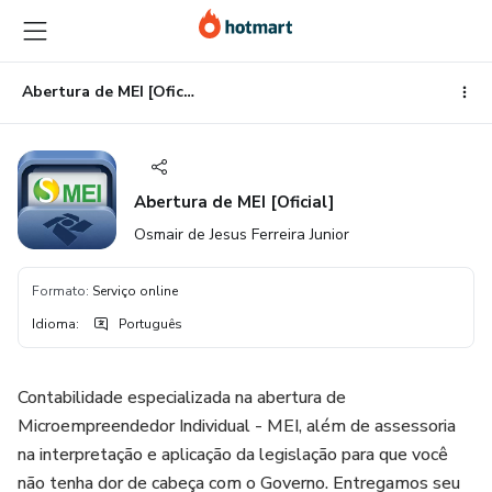
Ir
Ir
Ir
para
para
para
o
o
o
conteúdo
pagamento
rodapé
Abertura de MEI [Oficial]
principal
Abertura de MEI [Oficial]
Osmair de Jesus Ferreira Junior
Formato
:
Serviço online
Idioma
:
Português
Contabilidade especializada na abertura de
Microempreendedor Individual - MEI, além de assessoria
na interpretação e aplicação da legislação para que você
não tenha dor de cabeça com o Governo. Entregamos seu