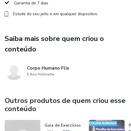
Garantia de 7 dias
raciocínio aplicado em pacientes reais.
Estude do seu jeito e em qualquer dispositivo
Nada de exercício aleatório.
Nada de tentativa e erro.
Saiba mais sobre quem criou o
conteúdo
Aqui você aprende exatamente:
✔️ O que está causando sua dor
Corpo Humano Flix
5 Ano Hotmarter
✔️ O que fazer (e o que evitar)
✔️ Como destravar sua coluna com segurança
Outros produtos de quem criou esse
conteúdo
✔️ Como evoluir sem piorar o quadro
⸻
Guia de Exercícios
P