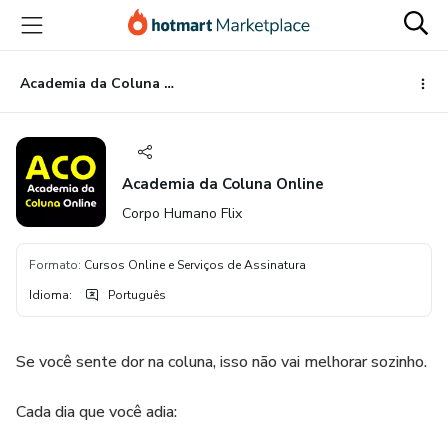
Ir
Ir
Ir
para
para
para
o
o
o
conteúdo
pagamento
rodapé
Academia da Coluna Online
principal
Academia da Coluna Online
Corpo Humano Flix
Formato
:
Cursos Online e Serviços de Assinatura
Idioma
:
Português
Se você sente dor na coluna, isso não vai melhorar sozinho.
Cada dia que você adia: