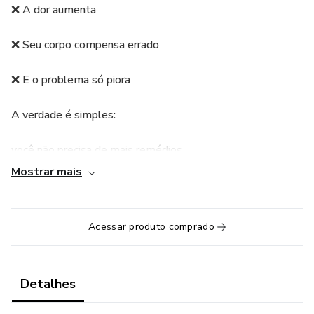
❌ A dor aumenta
❌ Seu corpo compensa errado
❌ E o problema só piora
A verdade é simples:
você não precisa de mais remédios…
Mostrar mais
você precisa do método certo.
E é exatamente isso que você encontra aqui.
Acessar produto comprado
⸻
Detalhes
A Academia da Coluna Online te mostra, de forma prática,
como aliviar a dor e recuperar sua coluna usando o mesmo