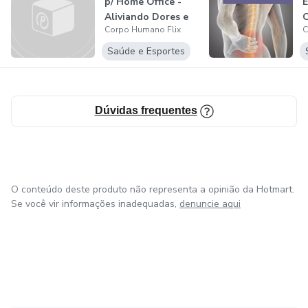
p/ Home Office -
E
O que você vai sentir na prática
Aliviando Dores e
Corpo Humano Flix
C
Tensõe...
✔️ Alívio da dor já nas primeiras semanas
Saúde e Esportes
✔️ Mais leveza e mobilidade no corpo
Dúvidas frequentes
✔️ Segurança para se movimentar sem medo
✔️ Voltar a viver sem a dor te limitando
⸻
O conteúdo deste produto não representa a opinião da Hotmart.
Se você vir informações inadequadas,
denuncie aqui
Sem desculpas
“Não tenho tempo”
→ As aulas são rápidas e diretas.