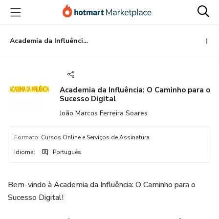
Ir
Ir
Ir
para
para
para
o
o
o
conteúdo
pagamento
rodapé
Academia da Influência: O Caminho para o Sucesso Digital
principal
Academia da Influência: O Caminho para o
Sucesso Digital
João Marcos Ferreira Soares
Formato
:
Cursos Online e Serviços de Assinatura
Idioma
:
Português
Bem-vindo à Academia da Influência: O Caminho para o
Sucesso Digital!