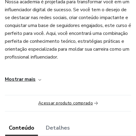
Nossa academia é projetada para transformar você em um
influenciador digital de sucesso. Se você tem o desejo de
se destacar nas redes sociais, criar conteúdo impactante e
conquistar uma base de seguidores engajados, este curso é
perfeito para você. Aqui, você encontrará uma combinação
perfeita de conhecimento teórico, estratégias práticas e
orientação especializada para moldar sua carreira como um
profissional influenciador.
Metodologia de Ensino:
Mostrar mais
Nossa metodologia de ensino é altamente interativa,
envolvente e voltada para resultados. Combinamos teoria
e prática de forma equilibrada, proporcionando uma
Acessar produto comprado
experiência de aprendizado abrangente e dinâmica. Você
terá acesso a aulas on-line ao vivo, conteúdo gravado de
alta qualidade, estudos de caso de sucesso e desafios
Conteúdo
Detalhes
práticos para aprimorar suas habilidades.