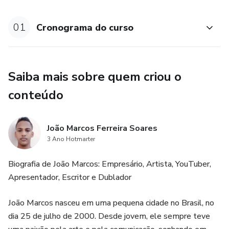
Conteúdo do Curso:
01
Cronograma do curso
1. Módulo 1: Fundamentos da Influência Digital
Saiba mais sobre quem criou o
- Introdução ao universo dos influenciadores digitais
conteúdo
- Definindo seu nicho e público-alvo
- Construindo uma marca pessoal autêntica
João Marcos Ferreira Soares
3 Ano Hotmarter
2. Módulo 2: Criação de Conteúdo Impactante
Biografia de João Marcos: Empresário, Artista, YouTuber,
- Estratégias de criação de conteúdo relevante e
Apresentador, Escritor e Dublador
envolvente
João Marcos nasceu em uma pequena cidade no Brasil, no
- Técnicas de storytelling para cativar seu público
dia 25 de julho de 2000. Desde jovem, ele sempre teve