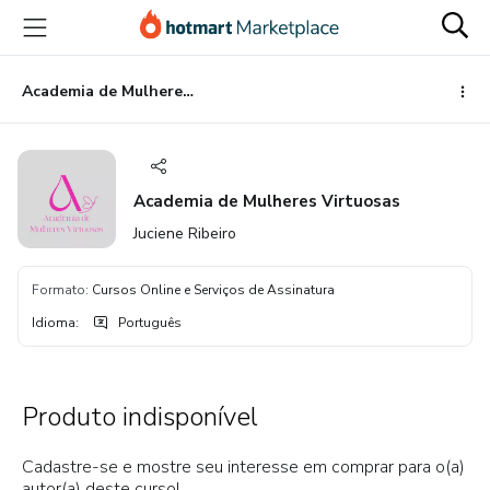
Ir
Ir
Ir
para
para
para
o
o
o
conteúdo
pagamento
rodapé
Academia de Mulheres Virtuosas
principal
Academia de Mulheres Virtuosas
Juciene Ribeiro
Formato
:
Cursos Online e Serviços de Assinatura
Idioma
:
Português
Produto indisponível
Cadastre-se e mostre seu interesse em comprar para o(a)
autor(a) deste curso!