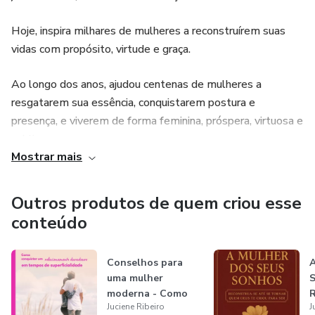
Hoje, inspira milhares de mulheres a reconstruírem suas
vidas com propósito, virtude e graça.
Ao longo dos anos, ajudou centenas de mulheres a
resgatarem sua essência, conquistarem postura e
presença, e viverem de forma feminina, próspera, virtuosa e
sublime.
Mostrar mais
Com uma abordagem que une sabedoria prática, valores
sólidos e marketing de luxo, transforma conhecimento em
Outros produtos de quem criou esse
experiências aplicáveis, para que cada leitora não apenas
conteúdo
aprenda, mas se torne a mulher que nasceu para ser.
Conselhos para
A
Seja bem-vinda à sua nova jornada. 🌷
uma mulher
S
moderna - Como
R
Juciene Ribeiro
J
conquistar um
s