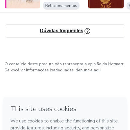
rela...
Relacionamentos
Dúvidas frequentes
O conteúdo deste produto não representa a opinião da Hotmart.
Se você vir informações inadequadas,
denuncie aqui
em Bogotá
em Amsterdam
em Madrid
na Cidade do México
Feito com
❤