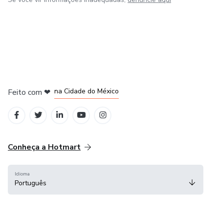
em Bogotá
em Amsterdam
em Madrid
na Cidade do México
Feito com
❤
em Belo Horizonte
Conheça a Hotmart
Idioma
Português