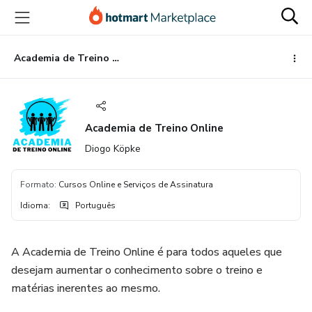
Ir
Ir
Ir
para
para
para
o
o
o
conteúdo
pagamento
rodapé
Academia de Treino Online
principal
Academia de Treino Online
Diogo Köpke
Formato
:
Cursos Online e Serviços de Assinatura
Idioma
:
Português
A Academia de Treino Online é para todos aqueles que
desejam aumentar o conhecimento sobre o treino e
matérias inerentes ao mesmo.