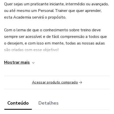
Quer sejas um praticante iniciante, intermédio ou avançado,
ou até mesmo um Personal Trainer que quer aprender,
esta Academia servirá o propósito.
Com o lema de que o conhecimento sobre treino deve
sempre ser acessível e de fácil compreensão a todos que
o desejem, e com isso em mente, todas as nossas aulas
são criadas com esse objetivo!
Mostrar mais
- Conteúdo sem tretas e direto ao assunto
- Sem tendências da moda só porque é bonito
Acessar produto comprado
- Aulas curtas e simples, focadas no tema abordado!
Conteúdo
Detalhes