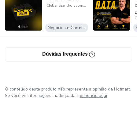
D
Cleber Leandro scomparin
D
T
Negócios e Carreira
Dúvidas frequentes
O conteúdo deste produto não representa a opinião da Hotmart.
Se você vir informações inadequadas,
denuncie aqui