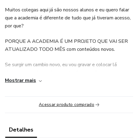
Muitos colegas aqui já são nossos alunos e eu quero falar
que a academia é diferente de tudo que já tiveram acesso,
por que?
PORQUE A ACADEMIA É UM PROJETO QUE VAI SER
ATUALIZADO TODO MÊS com conteúdos novos.
Se surgir um cambio novo, eu vou gravar e colocar lá
dentro, se surgir um documento de procedimento, eu vou
Mostrar mais
colocar lá, lives no instagram vão sair do ar e somente
quem tiver na academia do câmbio automático vai ter
acesso.
Acessar produto comprado
Detalhes