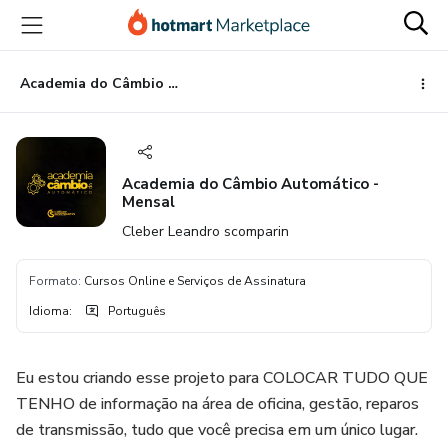
Ir
Ir
Ir
para
para
para
o
o
o
conteúdo
pagamento
rodapé
Academia do Câmbio Automático - Mensal
principal
Academia do Câmbio Automático -
Mensal
Cleber Leandro scomparin
Formato
:
Cursos Online e Serviços de Assinatura
Idioma
:
Português
Eu estou criando esse projeto para COLOCAR TUDO QUE
TENHO de informação na área de oficina, gestão, reparos
de transmissão, tudo que você precisa em um único lugar.