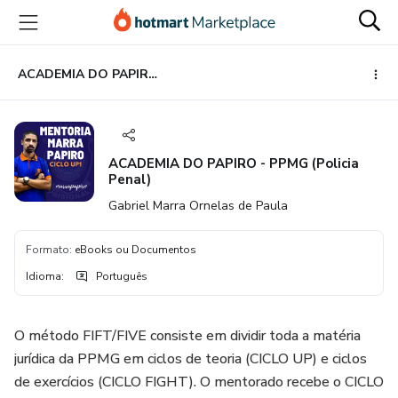
Ir
Ir
Ir
para
para
para
o
o
o
conteúdo
pagamento
rodapé
ACADEMIA DO PAPIRO - PPMG (Policia Penal)
principal
ACADEMIA DO PAPIRO - PPMG (Policia
Penal)
Gabriel Marra Ornelas de Paula
Formato
:
eBooks ou Documentos
Idioma
:
Português
O método FIFT/FIVE consiste em dividir toda a matéria
jurídica da PPMG em ciclos de teoria (CICLO UP) e ciclos
de exercícios (CICLO FIGHT). O mentorado recebe o CICLO