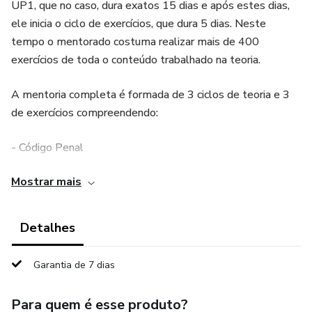
UP1, que no caso, dura exatos 15 dias e após estes dias,
ele inicia o ciclo de exercícios, que dura 5 dias. Neste
tempo o mentorado costuma realizar mais de 400
exercícios de toda o conteúdo trabalhado na teoria.
A mentoria completa é formada de 3 ciclos de teoria e 3
de exercícios compreendendo:
- Código Penal
Mostrar mais
- Constituição Federal de 1988
- Direitos Humanos
Detalhes
- Todas as legislações especiais previstas no certame
Garantia de 7 dias
Tudo isso com um material em PDF, comentado por mim,
Para quem é esse produto?
artigo por artigo, inciso por inciso, material que até