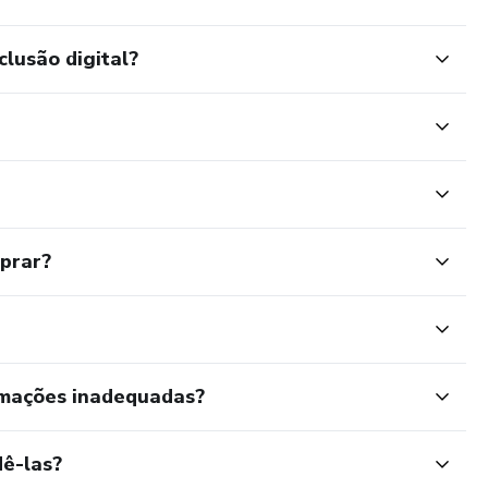
clusão digital?
mprar?
rmações inadequadas?
ê-las?