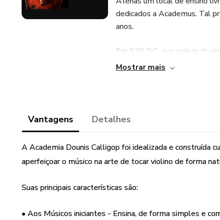
Atenas um local de ensino liv
dedicados a Academus. Tal prá
anos.
Em 529 D.C., por ordem do im
fechadas.
Mostrar mais
Tempos de escuridão perdurar
foram fundadas. Primeiro em 
Portugal. O período do Ilumin
Vantagens
Detalhes
conhecimento se consolidou.
A Academia Dounis Calligop foi idealizada e construída 
Na atualidade, há grandes aca
aperfeiçoar o músico na arte de tocar violino de forma nat
as suas: Royal Academy of Mus
darstellende Kunst Wien, etc.
Suas principais características são:
A Academia Dounis Calligop se
• Aos Músicos iniciantes - Ensina, de forma simples e c
Ensino da Arte do Violino. Os 