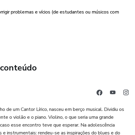
lvimento da performance no violino baseada no método de
orrigir problemas e vícios (de estudantes ou músicos com
cer o seu próprio controle do tempo (quando) e do local
studos e práticas, mas sempre com o o suporte do Mestre
imento e permitir evolução na música com mais eficiência.
e Calligop será feito durante o decorrer de toda jornada na
 instrumento.
 conteúdo
nutos com muito foco).
ma contínua.
 o músico.
ho de um Cantor Lírico, nasceu em berço musical. Dividiu os
e o violão e o piano. Violino, o que seria uma grande
acaso esse encontro teve que esperar. Na adolescência
 e instrumentais: rendeu-se as inspirações do blues e do