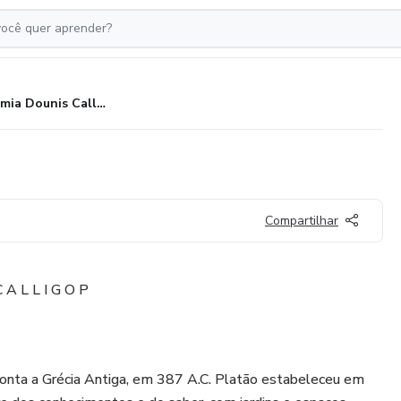
Academia Dounis Calligop (P)
Compartilhar
 A L L I G O P
)
onta a Grécia Antiga, em 387 A.C. Platão estabeleceu em