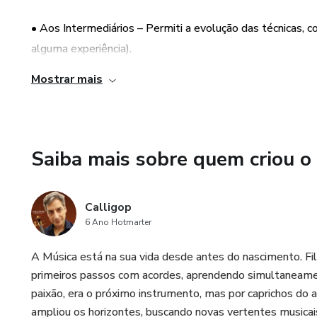
dicas curiosidades e desenvo
• Aos Intermediários – Permiti a evolução das técnicas, c
Dounis.
alguma experiência).
O estudante na Academia exer
Mostrar mais
(onde) em que realizará os e
• Aos Praticantes e Profissionais - Melhorar o desenvolv
Calligop ( o coaching do Mestr
Academia).
• Finalmente, aos avançados - Aprimora o virtuosismo no
Saiba mais sobre quem criou o
• Exigi pouco tempo de dedicação diária (menos de 30 mi
• Promove um desenvolvimento real e progressivo de for
Calligop
6 Ano Hotmarter
• Acaba com as frustrações e traz grande satisfação para
A Música está na sua vida desde antes do nascimento. Fil
primeiros passos com acordes, aprendendo simultaneament
paixão, era o próximo instrumento, mas por caprichos do 
ampliou os horizontes, buscando novas vertentes musicais