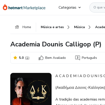
Ir
Ir
Ir
Categorias
para
para
para
o
o
o
conteúdo
pagamento
rodapé
Home
Música e artes
Música
principal
Academia Dounis Calligop (P)
5.0
(
1
)
Bem Avaliado
Português
A C A D E M I A D O U N I S C
(Ακαδήμεια Δουνις-Καλλιγοπ
A tradição das academias rem