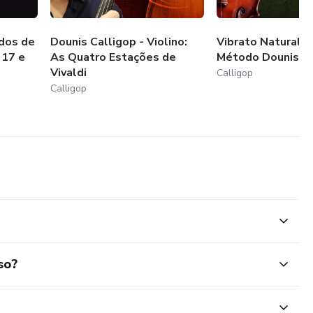
udos de
Dounis Calligop - Violino:
Vibrato Natural p
 17 e
As Quatro Estações de
Método Dounis
Vivaldi
Calligop
Calligop
so?