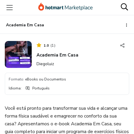
Ir
Ir
Ir
para
para
para
o
o
o
conteúdo
pagamento
rodapé
Academia Em Casa
principal
1.0
(
1
)
Academia Em Casa
Diegoluiz
Formato
:
eBooks ou Documentos
Idioma
:
Português
Você está pronto para transformar sua vida e alcançar uma
forma física saudável e emagrecer no conforto da sua
casa? Apresentamos o e-book Academia Em Casa, seu
guia completo para iniciar um programa de exercícios físicos