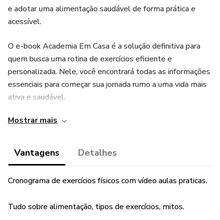
e adotar uma alimentação saudável de forma prática e
acessível.
O e-book Academia Em Casa é a solução definitiva para
quem busca uma rotina de exercícios eficiente e
personalizada. Nele, você encontrará todas as informações
essenciais para começar sua jornada rumo a uma vida mais
ativa e saudável.
Mostrar mais
O conteúdo abrange desde os conceitos básicos sobre
exercícios físicos até dicas de alimentação saudável, tudo
apresentado de forma clara e objetiva para facilitar o
Vantagens
Detalhes
entendimento, mesmo para iniciantes.
Cronograma de exercícios físicos com vídeo aulas praticas.
Uma das principais vantagens do e-book Academia Em
Casa
Tudo sobre alimentação, tipos de exercícios, mitos.