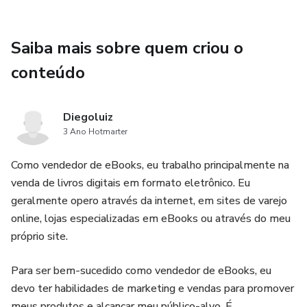
é a vasta lista de exercícios abrangendo todos os grupos
musculares. Cada exercício é detalhadamente descrito, e o
melhor de tudo, acompanha links anexados a videoaulas
Saiba mais sobre quem criou o
práticas, permitindo que você execute os movimentos
conteúdo
corretamente e evite lesões.
Além disso, o e-book Academia Em Casa também oferece
Diegoluiz
um cronograma semanal de exercícios físicos. Esse
3 Ano Hotmarter
cronograma foi cuidadosamente elaborado para atender às
necessidades de todos os níveis de condicionamento físico,
Como vendedor de eBooks, eu trabalho principalmente na
desde iniciantes até pessoas mais avançadas. Com ele,
venda de livros digitais em formato eletrônico. Eu
você terá um plano estruturado para seguir, o que
geralmente opero através da internet, em sites de varejo
aumentará sua motivação e garantirá resultados visíveis
online, lojas especializadas em eBooks ou através do meu
em seu corpo.
próprio site.
Principais benefícios do e-book Academia Em Casa:
Para ser bem-sucedido como vendedor de eBooks, eu
devo ter habilidades de marketing e vendas para promover
Guia completo para iniciar um programa de exercícios
meus produtos e alcançar meu público-alvo. É