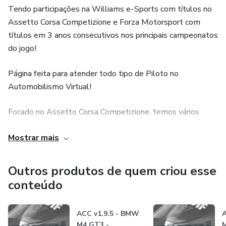
Tendo participações na Williams e-Sports com títulos no
Assetto Corsa Competizione e Forza Motorsport com
títulos em 3 anos consecutivos nos principais campeonatos
do jogo!
Página feita para atender todo tipo de Piloto no
Automobilismo Virtual!
Focado no Assetto Corsa Competizione, temos vários
conteúdos exclusivos que proporcionará maior imersão, se
Mostrar mais
sentir confiante, aprender sobre os temas (setups, pistas,
traçados, regras) e acesso a campeonatos exclusivos junto
as maiores equipes do Brasil!
Outros produtos de quem criou esse
conteúdo
ACC v1.9.5 - BMW
A
M4 GT3 -
M