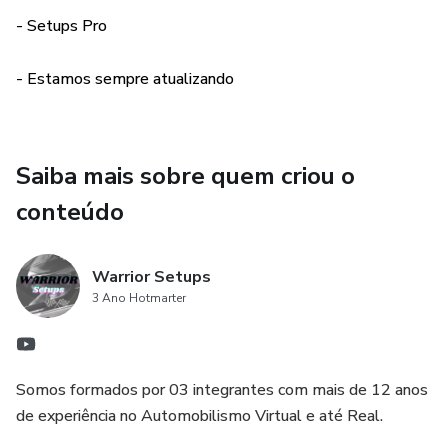
Lap time: 1:43:300
- Setups Pro
Temp.: 23c
- Estamos sempre atualizando
We always gonna post updates of these setups.
Saiba mais sobre quem criou o
conteúdo
Warrior Setups
3 Ano Hotmarter
Somos formados por 03 integrantes com mais de 12 anos
de experiência no Automobilismo Virtual e até Real.