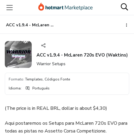
Ir
Ir
Ir
para
para
para
o
o
o
conteúdo
pagamento
rodapé
ACC v1.9.4 - McLaren 720s EVO (Waktins)
principal
ACC v1.9.4 - McLaren 720s EVO (Waktins)
Warrior Setups
Formato
:
Templates, Códigos Fonte
Idioma
:
Português
(The price is in REAL BRL, dollar is about $4,30)
Aqui postaremos os Setups para McLaren 720s EVO para
todas as pistas no Assetto Corsa Competizione.