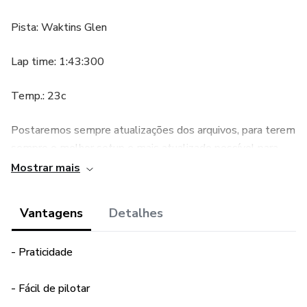
Pista: Waktins Glen
Lap time: 1:43:300
Temp.: 23c
Postaremos sempre atualizações dos arquivos, para terem
sempre o melhor setup e mais atualizado possível para
suas corridas, eventos, treinos e diversão!
Mostrar mais
English:
Vantagens
Detalhes
Here we post the setups for McLaren 720s EVO for all
tracks on Assetto Corsa Competizione.
- Praticidade
Track: Paul Ricard
- Fácil de pilotar