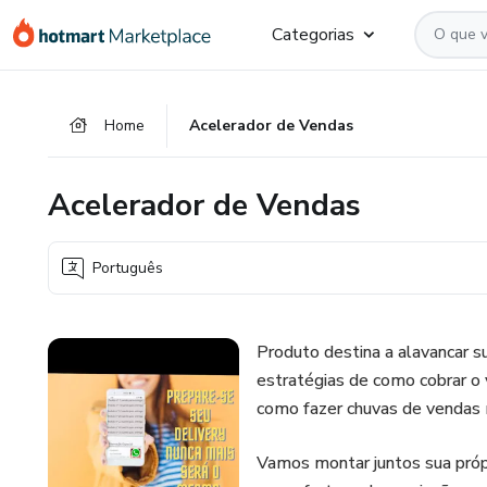
Ir
Ir
Ir
Categorias
para
para
para
o
o
o
conteúdo
pagamento
rodapé
Home
Acelerador de Vendas
principal
Acelerador de Vendas
Português
Produto destina a alavancar s
estratégias de como cobrar o 
como fazer chuvas de vendas
Vamos montar juntos sua próp