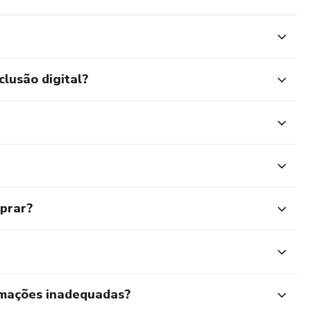
clusão digital?
mprar?
rmações inadequadas?