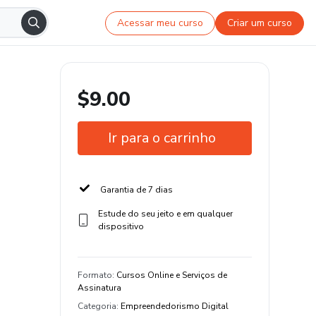
Acessar meu curso
Criar um curso
$9.00
Ir para o carrinho
Garantia de 7 dias
Estude do seu jeito e em qualquer
dispositivo
Formato
:
Cursos Online e Serviços de
Assinatura
Categoria
:
Empreendedorismo Digital