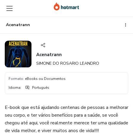
Ir
Ir
Ir
para
para
para
o
o
o
conteúdo
pagamento
rodapé
Acenatrann
principal
Acenatrann
SIMONE DO ROSARIO LEANDRO
Formato
:
eBooks ou Documentos
Idioma
:
Português
E-book que está ajudando centenas de pessoas a melhorar
seu corpo, e ter vários benefícios para a saúde, se você
chegou até aqui, você realmente merece ter uma qualidade
de vida melhor, e viver muitos anos de vida!!!!