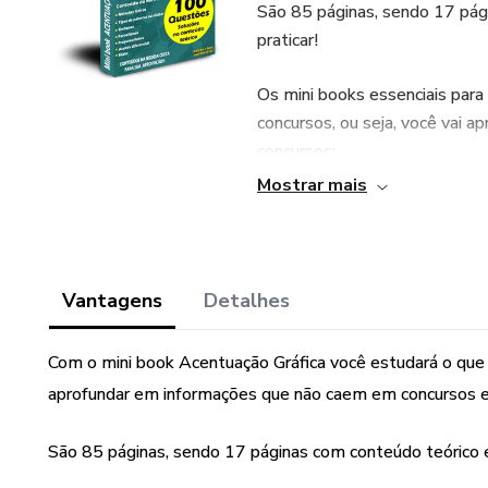
São 85 páginas, sendo 17 pág
praticar!
Os mini books essenciais par
concursos, ou seja, você vai 
concursos;
Mostrar mais
Eu sempre digo que as aposti
materiais de apoio, mas abor
milhares de páginas e não ter
Vantagens
Detalhes
Então se você estudar apenas 
em concursos as vezes a dist
Com o mini book Acentuação Gráfica você estudará o que
a mais.
aprofundar em informações que não caem em concursos e
Mini books essenciais para co
São 85 páginas, sendo 17 páginas com conteúdo teórico e