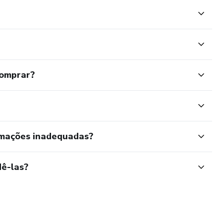
comprar?
rmações inadequadas?
ê-las?