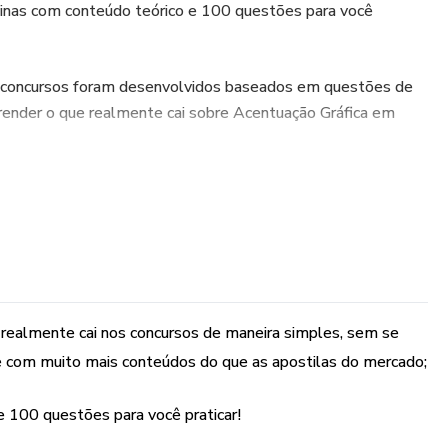
inas com conteúdo teórico e 100 questões para você
a concursos foram desenvolvidos baseados em questões de
aprender o que realmente cai sobre Acentuação Gráfica em
las que tem no mercado são boas e que são excelentes
dam os assuntos de maneira resumida, senão elas teriam
iam o custo-benefício que têm;
por elas verá que deixará de acertar várias questões, e que
ância da aprovação são apenas de 1 a 3 questões de acertos
 realmente cai nos concursos de maneira simples, sem se
 com muito mais conteúdos do que as apostilas do mercado;
ncursos, conteúdos na medida certa para sua aprovação!!
 100 questões para você praticar!