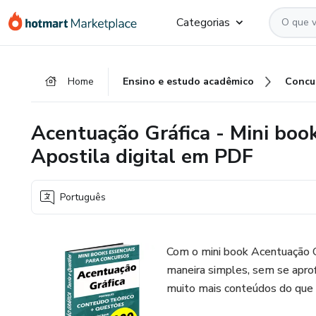
Ir
Ir
Ir
Categorias
para
para
para
o
o
o
conteúdo
pagamento
rodapé
Home
Ensino e estudo acadêmico
Concu
principal
Acentuação Gráfica - Mini boo
Apostila digital em PDF
Português
Com o mini book Acentuação G
maneira simples, sem se apr
muito mais conteúdos do que 