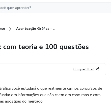
rso
Acentuação Gráfica - Mini book com teoria e 100 questões Apostila digital em PDF
k com teoria e 100 questões
Compartilhar
ráfica você estudará o que realmente cai nos concursos de
ofundar em informações que não caem em concursos e com
as apostilas do mercado;