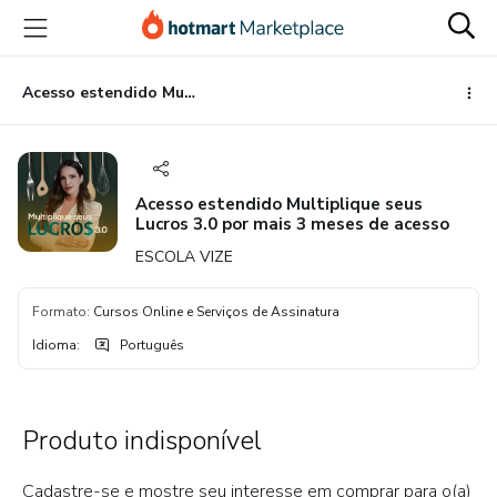
Ir
Ir
Ir
para
para
para
o
o
o
conteúdo
pagamento
rodapé
Acesso estendido Multiplique seus Lucros 3.0 por mais 3 meses de acesso
principal
Acesso estendido Multiplique seus
Lucros 3.0 por mais 3 meses de acesso
ESCOLA VIZE
Formato
:
Cursos Online e Serviços de Assinatura
Idioma
:
Português
Produto indisponível
Cadastre-se e mostre seu interesse em comprar para o(a)