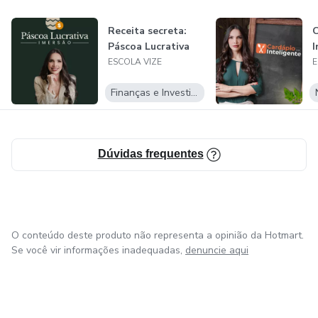
Receita secreta:
C
Se seu objetivo é crescer você precisa começar agora!
Páscoa Lucrativa
I
ESCOLA VIZE
E
Finanças e Investimentos
Dúvidas frequentes
O conteúdo deste produto não representa a opinião da Hotmart.
Se você vir informações inadequadas,
denuncie aqui