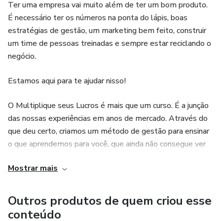
Ter uma empresa vai muito além de ter um bom produto.
É necessário ter os números na ponta do lápis, boas
estratégias de gestão, um marketing bem feito, construir
um time de pessoas treinadas e sempre estar reciclando o
negócio.
Estamos aqui para te ajudar nisso!
O Multiplique seus Lucros é mais que um curso. É a junção
das nossas experiências em anos de mercado. Através do
que deu certo, criamos um método de gestão para ensinar
o que aprendemos para você, que ainda não consegue ver
resultados em seu negócio.
Mostrar mais
Explicamos nas aulas de forma facilitada, tudo que é
necessário aprender para gerir uma empresa. Não importa
Outros produtos de quem criou esse
se seu negócio ainda é pequeno, ou se você já tem anos de
conteúdo
mercado.