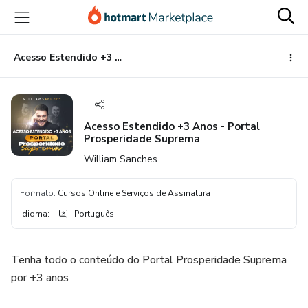
Ir
Ir
Ir
para
para
para
o
o
o
conteúdo
pagamento
rodapé
Acesso Estendido +3 Anos - Portal Prosperidade Suprema
principal
Acesso Estendido +3 Anos - Portal
Prosperidade Suprema
William Sanches
Formato
:
Cursos Online e Serviços de Assinatura
Idioma
:
Português
Tenha todo o conteúdo do Portal Prosperidade Suprema
por +3 anos