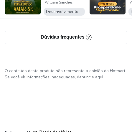
William Sanches
W
Seu canal no YouTube possui mais de 1 milhão de inscritos
Desenvolvimento Pessoal
e ultrapassa 40 milhões de visualizações. Em suas redes
sociais, William soma mais de 1 milhão de seguidores.
Dúvidas frequentes
O conteúdo deste produto não representa a opinião da Hotmart.
Se você vir informações inadequadas,
denuncie aqui
em Bogotá
em Amsterdam
em Madrid