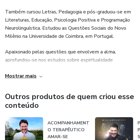
Também cursou Letras, Pedagogia e pós-graduou-se em
Literaturas, Educação, Psicologia Positiva e Programação
Neurolinguística. Estudou as Questões Sociais do Novo
Milênio na Universidade de Coimbra, em Portugal.
Apaixonado pelas questões que envolvem a alma,
aprofundou-se nos estudos sobre espiritualidade
independente e participou de retiros pelo Brasil, Índia e
Mostrar mais
Israel.
Com uma linguagem dinâmica e atual consegue permitir
Outros produtos de quem criou esse
uma reflexão capaz de construir novos caminhos. Educador
conteúdo
por excelência, dedica-se as palestras, cursos e workshops
que profere em todo o mundo, já atingindo um público
ACOMPANHAMENT
P
estimado em dois milhões de pessoas. Possui 25 livros
O TERAPÊUTICO
P
publicados no Brasil, Europa e em toda América Latina.
AMAR-SE