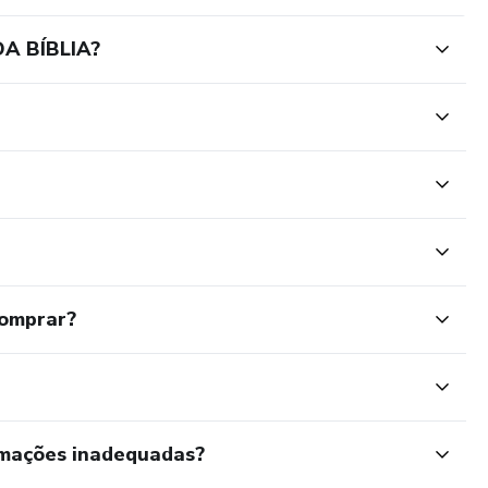
A BÍBLIA?
comprar?
rmações inadequadas?