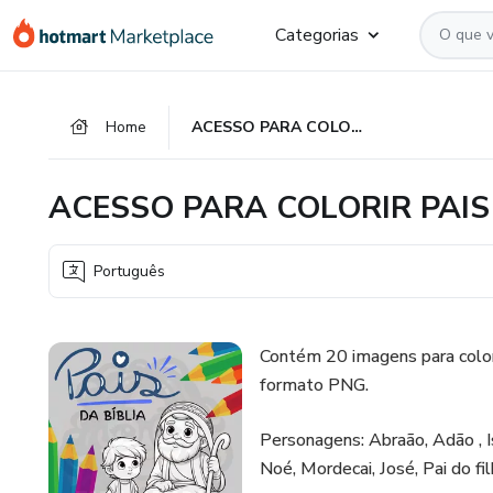
Ir
Ir
Ir
Categorias
para
para
para
o
o
o
conteúdo
pagamento
rodapé
Home
ACESSO PARA COLORIR PAIS DA BÍBLIA
principal
ACESSO PARA COLORIR PAIS
Português
Contém 20 imagens para colori
formato PNG.
Personagens: Abraão, Adão , I
Noé, Mordecai, José, Pai do fi