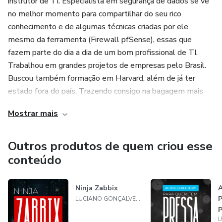
instrutor de TI. Especialista em segurança de dados se vê
no melhor momento para compartilhar do seu rico
Para quem é este curso:
conhecimento e de algumas técnicas criadas por ele
- SysAdmins e Administradores de Redes
mesmo da ferramenta (Firewall pfSense), essas que
fazem parte do dia a dia de um bom profissional de TI.
- Profissionais de Segurança da Informação
Trabalhou em grandes projetos de empresas pelo Brasil.
Buscou também formação em Harvard, além de já ter
- Analistas de Infraestrutura e Cloud
estado fora do país. Trazendo consigo na bagagem mais
certificados, esses como; Certified Ethical Hacker (C|EH),
Mostrar mais
- Estudantes que querem atuar com segurança corporativa
Pentest DCPT, Cisco Cyber Operations, Microsoft Servers,
ISO 27001, Cloud Computing, Huawei, Mikrotik, Furukawa,
- Empresas que precisam controlar e auditar acessos
entre outras.
Outros produtos de quem criou esse
privilegiados
conteúdo
Prepare-se para estudar com alguém altamente
Ao final do curso, você estará apto a implantar uma
capacitado a lhe instruir nos caminhos da segurança digital.
Ninja Zabbix
A
solução profissional de acesso remoto seguro, elevando o
LUCIANO GONÇALVES RODRIGUES
nível de segurança, organização e governança do seu
P
ambiente.