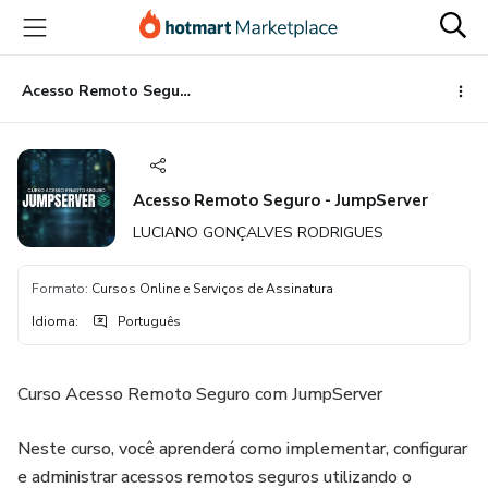
Ir
Ir
Ir
para
para
para
o
o
o
conteúdo
pagamento
rodapé
Acesso Remoto Seguro - JumpServer
principal
Acesso Remoto Seguro - JumpServer
LUCIANO GONÇALVES RODRIGUES
Formato
:
Cursos Online e Serviços de Assinatura
Idioma
:
Português
Curso Acesso Remoto Seguro com JumpServer
Neste curso, você aprenderá como implementar, configurar
e administrar acessos remotos seguros utilizando o