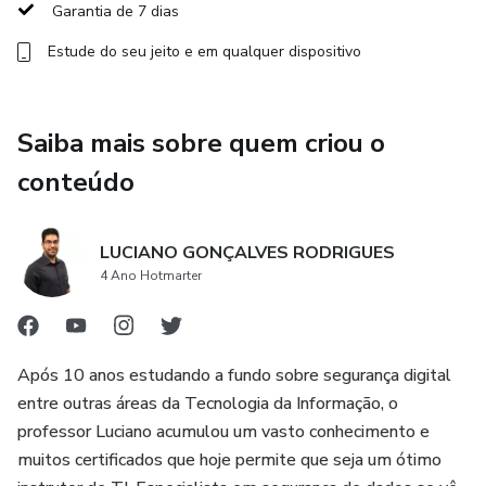
Garantia de 7 dias
- Conceitos de Acesso Remoto Seguro e PAM
Estude do seu jeito e em qualquer dispositivo
- Arquitetura e funcionamento do JumpServer
Saiba mais sobre quem criou o
- Instalação e configuração do JumpServer do zero
conteúdo
- Gerenciamento de usuários, ativos e permissões
- Acesso seguro via SSH, RDP, Web e Database
LUCIANO GONÇALVES RODRIGUES
4 Ano Hotmarter
- Gravação e auditoria de sessões
- Integração com Active Directory / LDAP
Após 10 anos estudando a fundo sobre segurança digital
entre outras áreas da Tecnologia da Informação, o
- Boas práticas de segurança e compliance
professor Luciano acumulou um vasto conhecimento e
muitos certificados que hoje permite que seja um ótimo
- Casos de uso reais em ambientes corporativos