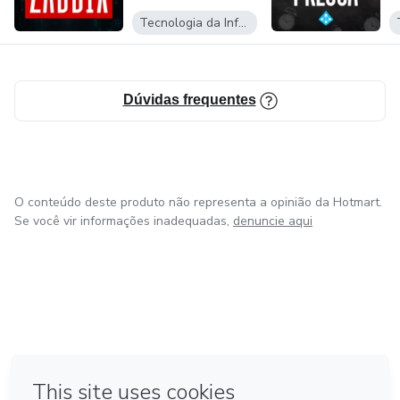
Tecnologia da Informação
Dúvidas frequentes
O conteúdo deste produto não representa a opinião da Hotmart.
Se você vir informações inadequadas,
denuncie aqui
em Amsterdam
em Madrid
em Bogotá
Feito com
❤