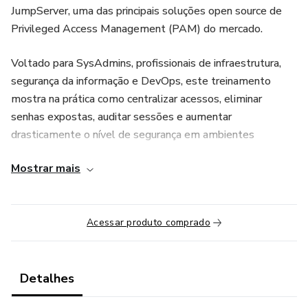
JumpServer, uma das principais soluções open source de
Privileged Access Management (PAM) do mercado.
Voltado para SysAdmins, profissionais de infraestrutura,
segurança da informação e DevOps, este treinamento
mostra na prática como centralizar acessos, eliminar
senhas expostas, auditar sessões e aumentar
drasticamente o nível de segurança em ambientes
corporativos.
Mostrar mais
Você entenderá desde os conceitos fundamentais de
acesso remoto seguro, até a implementação completa do
JumpServer, integrando servidores Linux, Windows,
Acessar produto comprado
dispositivos de rede e bancos de dados, tudo com controle
granular de permissões e auditoria total.
Detalhes
O que você vai aprender neste curso: