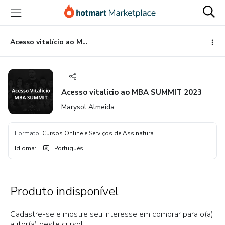
Ir
Ir
Ir
para
para
para
o
o
o
conteúdo
pagamento
rodapé
Acesso vitalício ao MBA SUMMIT 2023
principal
Acesso vitalício ao MBA SUMMIT 2023
Marysol Almeida
Formato
:
Cursos Online e Serviços de Assinatura
Idioma
:
Português
Produto indisponível
Cadastre-se e mostre seu interesse em comprar para o(a)
autor(a) deste curso!