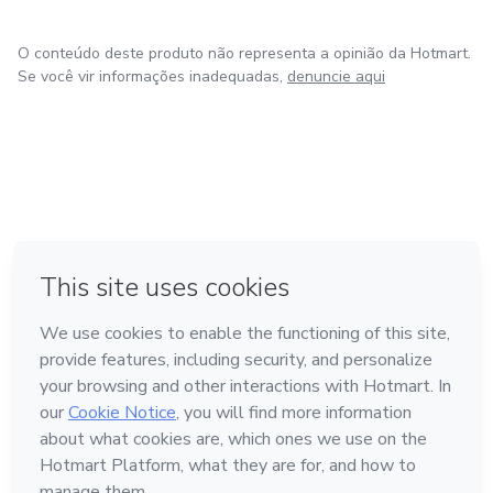
O conteúdo deste produto não representa a opinião da Hotmart.
Se você vir informações inadequadas,
denuncie aqui
em Amsterdam
em Madrid
em Bogotá
Feito com
❤
em Belo Horizonte
na Cidade do México
Conheça a Hotmart
Idioma
Português