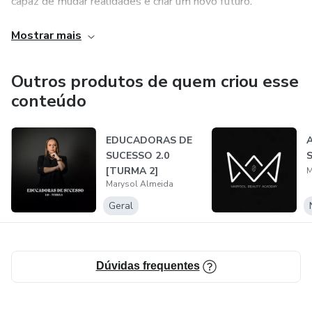
capaz de mudar realidades e criar um novo futuro.
Mostrar mais
Estudiosa assídua, nunca para de pesquisar para trazer mais
novidades para suas alunas.
Outros produtos de quem criou esse
conteúdo
EDUCADORAS DE
A
SUCESSO 2.0
S
[TURMA 2]
M
Marysol Almeida
Geral
Dúvidas frequentes