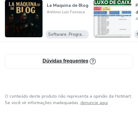
La Maquina de Blog
P
d
Antônio Luís Fonseca
A
Software, Programas para baixar
Dúvidas frequentes
O conteúdo deste produto não representa a opinião da Hotmart.
Se você vir informações inadequadas,
denuncie aqui