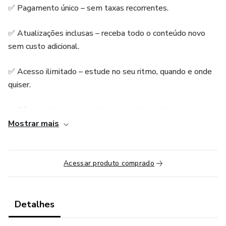
✅ Pagamento único – sem taxas recorrentes.
✅ Atualizações inclusas – receba todo o conteúdo novo
sem custo adicional.
✅ Acesso ilimitado – estude no seu ritmo, quando e onde
quiser.
✅ Bônus exclusivos – materiais complementares para
aprofundar seu aprendizado.
Mostrar mais
🚀 Invista uma vez e aproveite para sempre!
Acessar produto comprado
Detalhes