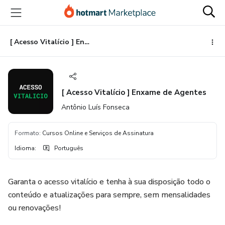
Ir
Ir
Ir
para
para
para
o
o
o
conteúdo
pagamento
rodapé
[ Acesso Vitalício ] Enxame de Agentes
principal
[ Acesso Vitalício ] Enxame de Agentes
Antônio Luís Fonseca
Formato
:
Cursos Online e Serviços de Assinatura
Idioma
:
Português
Garanta o acesso vitalício e tenha à sua disposição todo o
conteúdo e atualizações para sempre, sem mensalidades
ou renovações!