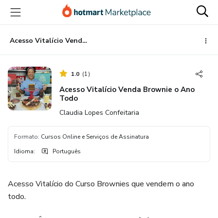
Ir
Ir
Ir
para
para
para
o
o
o
conteúdo
pagamento
rodapé
Acesso Vitalício Venda Brownie o Ano Todo
principal
1.0
(
1
)
Acesso Vitalício Venda Brownie o Ano
Todo
Claudia Lopes Confeitaria
Formato
:
Cursos Online e Serviços de Assinatura
Idioma
:
Português
Acesso Vitalício do Curso Brownies que vendem o ano
todo.