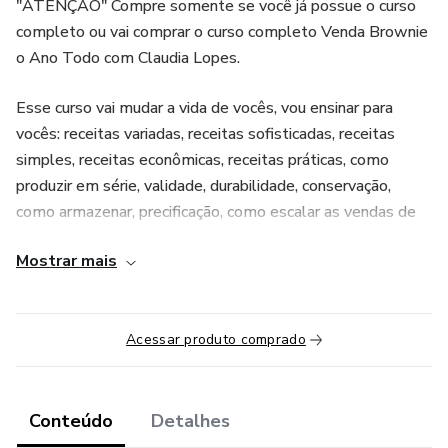
"ATENÇÂO" Compre somente se você já possue o curso
completo ou vai comprar o curso completo Venda Brownie
o Ano Todo com Claudia Lopes.
Esse curso vai mudar a vida de vocês, vou ensinar para
vocês: receitas variadas, receitas sofisticadas, receitas
simples, receitas econômicas, receitas práticas, como
produzir em série, validade, durabilidade, conservação,
como armazenar, precificação, como escalar as vendas de
vocês para que vocês vendam muito. Meu objetivo é
Mostrar mais
transformar a sua vida, assim como eu, que você venda
muito, que você alcance a liberdade financeira.
Acessar produto comprado
Conteúdo
Detalhes