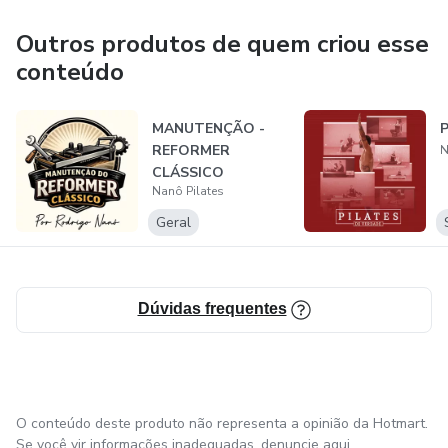
Outros produtos de quem criou esse
Missão
conteúdo
Não ensinamos apenas Pilates, transformamos vidas, pois
quando os serviços são iguais, a diferença se faz no
MANUTENÇÃO -
P
profissionalismo e atendimento humano.
REFORMER
N
CLÁSSICO
Nanô Pilates
Visão
Geral
Manter-se a empresa de referência no Brasil e exterior,
reconhecida pela fidelidade ao legado de Joseph.
Dúvidas frequentes
Valores
Fidelidade ao Legado – Transparência – Honestidade –
Companheirismo – Ética – Respeito – Comprometimento
O conteúdo deste produto não representa a opinião da Hotmart.
Se você vir informações inadequadas,
denuncie aqui