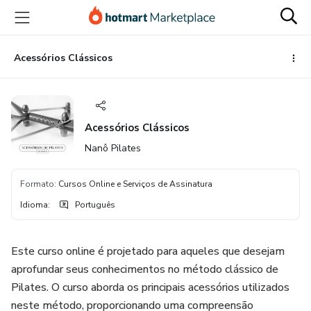
Ir
Ir
Ir
para
para
para
o
o
o
conteúdo
pagamento
rodapé
Acessórios Clássicos
principal
Acessórios Clássicos
Nanô Pilates
Formato
:
Cursos Online e Serviços de Assinatura
Idioma
:
Português
Este curso online é projetado para aqueles que desejam
aprofundar seus conhecimentos no método clássico de
Pilates. O curso aborda os principais acessórios utilizados
neste método, proporcionando uma compreensão