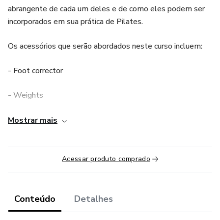
abrangente de cada um deles e de como eles podem ser
incorporados em sua prática de Pilates.
Os acessórios que serão abordados neste curso incluem:
- Foot corrector
- Weights
- Push Up Device
Mostrar mais
- Bean bag
Acessar produto comprado
- Breath a cizer
- Toe Corrector
Conteúdo
Detalhes
- Magic Circle