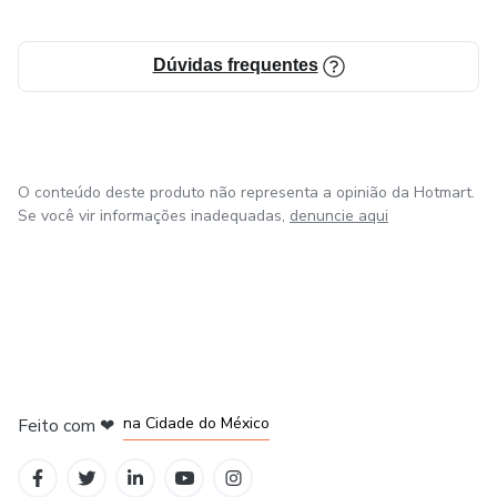
Dúvidas frequentes
O conteúdo deste produto não representa a opinião da Hotmart.
Se você vir informações inadequadas,
denuncie aqui
em Bogotá
em Amsterdam
em Madrid
na Cidade do México
Feito com
❤
em Belo Horizonte