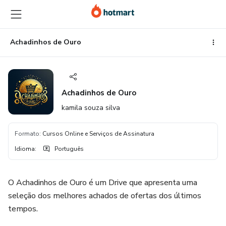
Ir
Ir
Ir
para
para
para
o
o
o
conteúdo
pagamento
rodapé
Achadinhos de Ouro
principal
Achadinhos de Ouro
kamila souza silva
Formato
:
Cursos Online e Serviços de Assinatura
Idioma
:
Português
O Achadinhos de Ouro é um Drive que apresenta uma
seleção dos melhores achados de ofertas dos últimos
tempos.