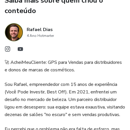
Saiba mais sobre quem criou o
✔ Painel interativo e online no Power BI para visualizar
conteúdo
contatos, endereços e informações que ajudarão você
aumentar as suas vendas.
Rafael Dias
4 Ano Hotmarter
📌 Quem são os potenciais clientes disponibilizados?
Os dados incluem todas as empresas cadastradas nos
seguintes atividades econômicas (CNAEs):
🚀 AcheiMeuCliente: GPS para Vendas para distribuidores
e donos de marcas de cosméticos.
✅ 9602501 - Cabeleireiros, barbeiros, manicures e
pedicures.
Sou Rafael, empreendedor com 15 anos de experiência
(Você Pode Investir, Best Off). Em 2021, enfrentei um
✅ 9602502 - Atividades de estética e outros serviços de
desafio no mercado de beleza. Um parceiro distribuidor
beleza.
ligou em desespero: sua equipe estava exaustiva, visitando
dezenas de salões "no escuro" e sem vendas produtivas.
🚀 Como isso ajuda seu negócio?
Eu percebi que o problema não era falta de esforço, mas