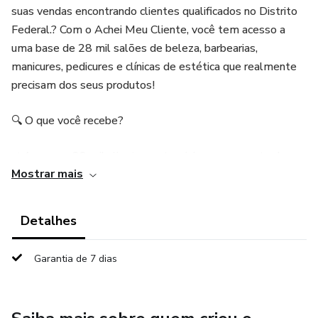
suas vendas encontrando clientes qualificados no Distrito
Federal.? Com o Achei Meu Cliente, você tem acesso a
uma base de 28 mil salões de beleza, barbearias,
manicures, pedicures e clínicas de estética que realmente
precisam dos seus produtos!
🔍 O que você recebe?
✔ Acesso a 28 mil clientes potenciais no segmento de
Mostrar mais
beleza no Distrito Federal.
✔ Informações completas, incluindo CNPJ, telefone, e-
Detalhes
mail, endereço, CNAE, porte da empresa, situação na
Receita Federal e sócios.
Garantia de 7 dias
✔ Filtros avançados para segmentar sua busca por cidade,
porte do salão, capital social e muito mais.