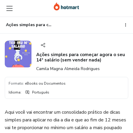
Ir
Ir
Ir
para
para
para
o
o
o
conteúdo
pagamento
rodapé
Ações simples para começar agora o seu 14º salário (sem vender nada)
principal
Ações simples para começar agora o seu
14º salário (sem vender nada)
Camila Magna Almeida Rodrigues
Formato
:
eBooks ou Documentos
Idioma
:
Português
Aqui você vai encontrar um consolidado prático de dicas
simples para aplicar no dia a dia e que ao fim de 12 meses
vai te proporcionar no mínimo um salário a mais poupado