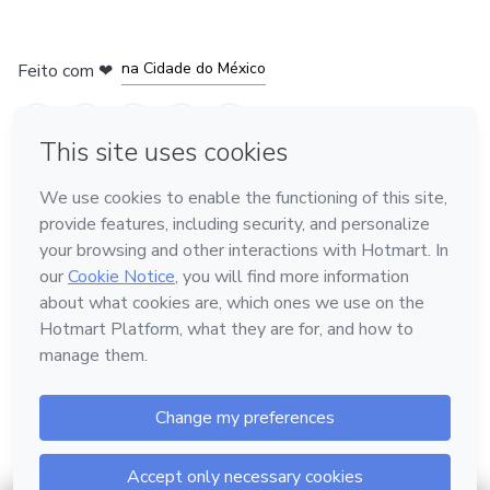
em Bogotá
em Amsterdam
em Madrid
na Cidade do México
Feito com
❤
em Belo Horizonte
Conheça a Hotmart
Idioma
Português
Central de ajuda
Termos
Privacidade
Cookies