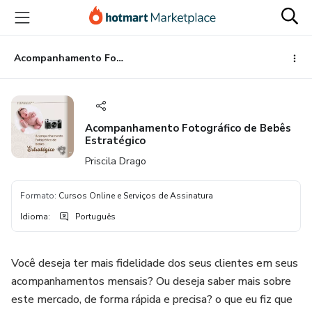
Ir
Ir
Ir
para
para
para
o
o
o
conteúdo
pagamento
rodapé
Acompanhamento Fotográfico de Bebês Estratégico
principal
Acompanhamento Fotográfico de Bebês
Estratégico
Priscila Drago
Formato
:
Cursos Online e Serviços de Assinatura
Idioma
:
Português
Você deseja ter mais fidelidade dos seus clientes em seus
acompanhamentos mensais? Ou deseja saber mais sobre
este mercado, de forma rápida e precisa? o que eu fiz que