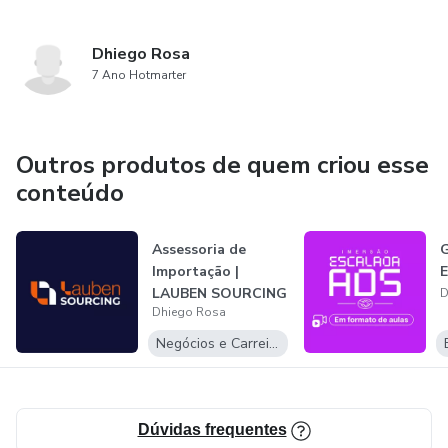
Dhiego Rosa
7 Ano Hotmarter
Outros produtos de quem criou esse
conteúdo
Assessoria de
G
Importação |
E
LAUBEN SOURCING
D
Dhiego Rosa
Negócios e Carreira
Dúvidas frequentes