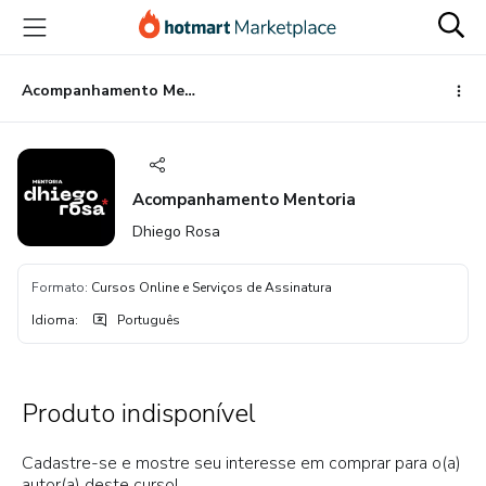
Ir
Ir
Ir
para
para
para
o
o
o
conteúdo
pagamento
rodapé
Acompanhamento Mentoria
principal
Acompanhamento Mentoria
Dhiego Rosa
Formato
:
Cursos Online e Serviços de Assinatura
Idioma
:
Português
Produto indisponível
Cadastre-se e mostre seu interesse em comprar para o(a)
autor(a) deste curso!