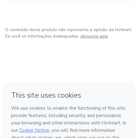
O conteúdo deste produto não representa a opinião da Hotmart.
Se você vir informações inadequadas,
denuncie aqui
em Bogotá
em Amsterdam
em Madrid
na Cidade do México
Feito com
❤
em Belo Horizonte
Conheça a Hotmart