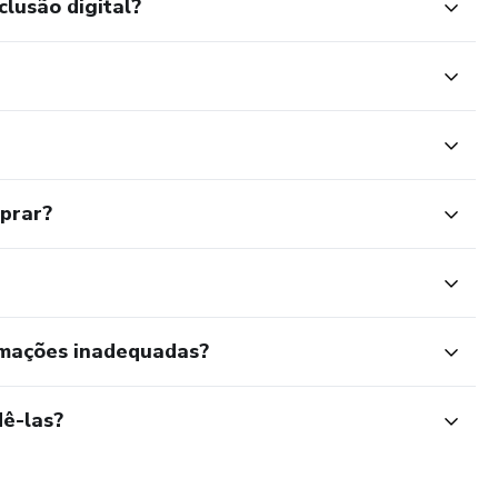
clusão digital?
mprar?
rmações inadequadas?
ê-las?