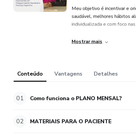
Meu objetivo é incentivar e o
saudável, melhores hábitos a
individualizada e com foco na
Obs.: As consultas são 100%
Mostrar mais
Ainda ficou com dúvidas me
Conteúdo
Vantagens
Detalhes
01
Como funciona o PLANO MENSAL?
02
MATERIAIS PARA O PACIENTE