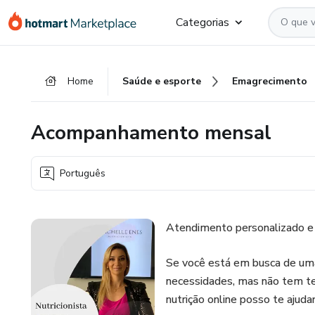
Ir
Ir
Ir
Categorias
para
para
para
o
o
o
conteúdo
pagamento
rodapé
Home
Saúde e esporte
Emagrecimento
principal
Acompanhamento mensal
Português
Atendimento personalizado e 
Se você está em busca de uma 
necessidades, mas não tem te
nutrição online posso te ajudar