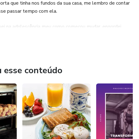
horta que tinha nos fundos da sua casa, me lembro de contar
esse passar tempo com ela.
uei na adolescência meu corpo começou mudar, engordei
rimeira "dieta ", em 2 meses perdi 10kg e fiquei me sentindo
té que um dia quando eu estava no auge da minha depressão,
 e completamente sem autoestima foi então que decidi
u esse conteúdo
em relação a comida, foi a melhor decisão que tomei na
a, feliz e equilibrada, aprender alimentar meu corpo e
o através do meu trabalho ajudar o máximo de pessoas
limentação saudável, sustentável e equilibrada.