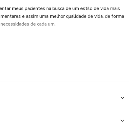
rientar meus pacientes na busca de um estilo de vida mais
limentares e assim uma melhor qualidade de vida, de forma
s necessidades de cada um.
 on-line via video (WhatsApp ou Zoom)
 chama aqui: https://wa.me/message/BH6KGMH6UHJFB1