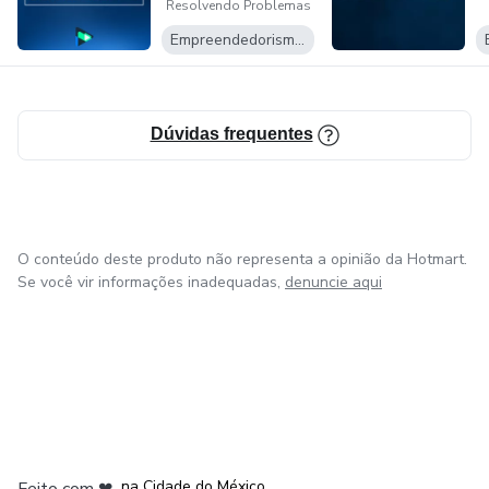
Resolvendo Problemas
secretos
Empreendedorismo Digital
Dúvidas frequentes
O conteúdo deste produto não representa a opinião da Hotmart.
Se você vir informações inadequadas,
denuncie aqui
em Bogotá
em Amsterdam
em Madrid
na Cidade do México