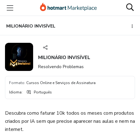
Ir
Ir
Ir
para
para
para
o
o
o
conteúdo
pagamento
rodapé
MILIONÁRIO INVISÍVEL
principal
MILIONÁRIO INVISÍVEL
Resolvendo Problemas
Formato
:
Cursos Online e Serviços de Assinatura
Idioma
:
Português
Descubra como faturar 10k todos os meses com produtos
criados por IA sem que precise aparecer nas aulas e nem na
internet.