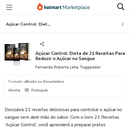
Ir
Ir
Ir
para
para
para
o
o
o
conteúdo
pagamento
rodapé
Açúcar Control: Dieta de 21 Receitas Para Reduzir o Açúcar no Sangue
principal
Açúcar Control: Dieta de 21 Receitas Para
Reduzir o Açúcar no Sangue
Fernanda Roberta Lima Toggweiler
Formato
:
eBooks ou Documentos
Idioma
:
Português
Descubra 21 receitas deliciosas para controlar o açúcar no
sangue sem abrir mão do sabor. Com o livro 21 Receitas
'Açúcar Control', você aprenderá a preparar pratos