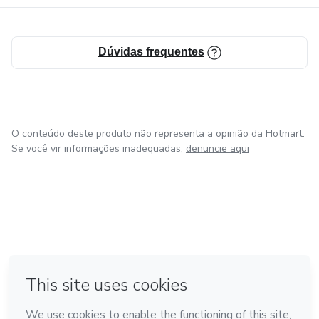
Dúvidas frequentes
O conteúdo deste produto não representa a opinião da Hotmart.
Se você vir informações inadequadas,
denuncie aqui
em Bogotá
em Amsterdam
em Madrid
na Cidade do México
Feito com
❤
em Belo Horizonte