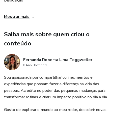
Disposição
Saúde
Mostrar mais
Regula os hormônios
Saiba mais sobre quem criou o
Limpa o fígado
conteúdo
Desinflama intestino
Fernanda Roberta Lima Toggweiler
6 Ano Hotmarter
e muito mais.
Sou apaixonada por compartilhar conhecimentos e
experiências que possam fazer a diferença na vida das
pessoas. Acredito no poder das pequenas mudanças para
transformar rotinas e criar um impacto positivo no dia a dia.
Gosto de explorar o mundo ao meu redor, descobrir novas