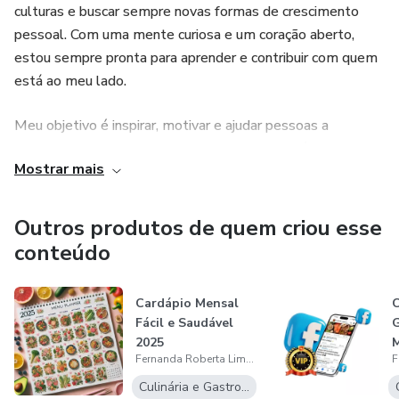
culturas e buscar sempre novas formas de crescimento
pessoal. Com uma mente curiosa e um coração aberto,
estou sempre pronta para aprender e contribuir com quem
está ao meu lado.
Meu objetivo é inspirar, motivar e ajudar pessoas a
alcançarem suas melhores versões, seja através de ideias,
Mostrar mais
reflexões ou simples trocas que iluminem novos caminhos.
💛
Outros produtos de quem criou esse
Minha missão é servir e espero poder fazer parte da sua
conteúdo
jornada!
Cardápio Mensal
C
Fácil e Saudável
2025
Fernanda Roberta Lima Toggweiler
Culinária e Gastronomia