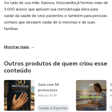
Ao lado de sua mãe, Kaiowa, Alessandra já formou mais de
3.000 alunos que aplicam sua metodologia única para
cuidar da saúde de seus pacientes e também para pessoas
comuns que desejam cuidar de si mesmas e de suas
famílias.
Motivada por sua própria experiência, Alessandra
Mostrar mais
desenvolveu sua própria metodologia com o objetivo de
incentivar as pessoas a acreditarem em sua capacidade de
cura e a alcançarem o equilíbrio do próprio corpo. Ela
Outros produtos de quem criou esse
acredita que esse é o verdadeiro caminho para a cura. Com
conteúdo
mais de 26 anos de experiência, Alessandra continua
dedicada a ajudar as pessoas a melhorarem sua saúde e
Guia com 50
bem-estar através de sua metodologia única.
protocolos
s
Método ACM
M
Saúde e Esportes