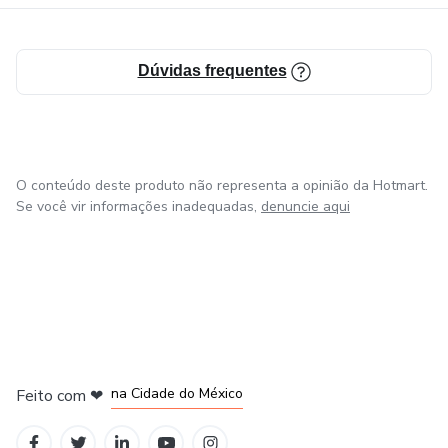
Dúvidas frequentes
O conteúdo deste produto não representa a opinião da Hotmart.
Se você vir informações inadequadas,
denuncie aqui
em Bogotá
em Amsterdam
em Madrid
na Cidade do México
Feito com
❤
em Belo Horizonte