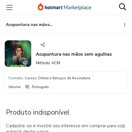
Ir
Ir
Ir
para
para
para
o
o
o
conteúdo
pagamento
rodapé
Acupuntura nas mãos sem agulhas
principal
Acupuntura nas mãos sem agulhas
Método ACM
Formato
:
Cursos Online e Serviços de Assinatura
Idioma
:
Português
Produto indisponível
Cadastre-se e mostre seu interesse em comprar para o(a)
autor(a) deste curso!