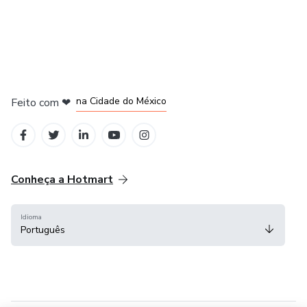
em Bogotá
em Amsterdam
em Madrid
na Cidade do México
Feito com
❤
em Belo Horizonte
Conheça a Hotmart
Idioma
Português