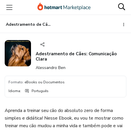
Ir
Ir
Ir
para
para
para
o
o
o
conteúdo
pagamento
rodapé
Adestramento de Cães: Comunicação Clara
principal
Adestramento de Cães: Comunicação
Clara
Alessandro Ben
Formato
:
eBooks ou Documentos
Idioma
:
Português
Aprenda a treinar seu cão do absoluto zero de forma
simples e didática! Nesse Ebook, eu vou te mostrar como
treinar meu cão mudou a minha vida e também pode e vai