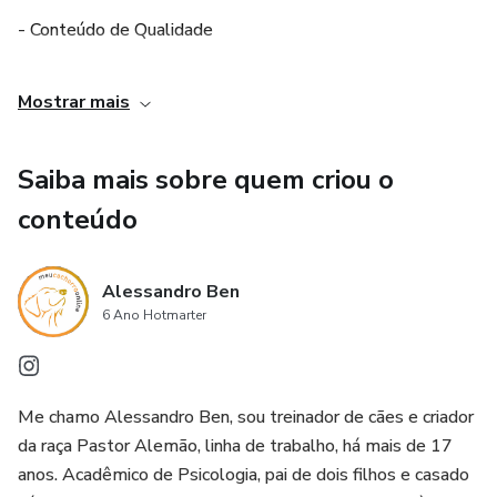
- Conteúdo de Qualidade
- Conhecimentos de Psicologia
Mostrar mais
- Resolução de problemas
Saiba mais sobre quem criou o
- Necessidades no local certo
conteúdo
- Reatividade
Alessandro Ben
6 Ano Hotmarter
- Andar junto (sem puxar a guia)
- E MUITO MAIS
Me chamo Alessandro Ben, sou treinador de cães e criador
da raça Pastor Alemão, linha de trabalho, há mais de 17
anos. Acadêmico de Psicologia, pai de dois filhos e casado