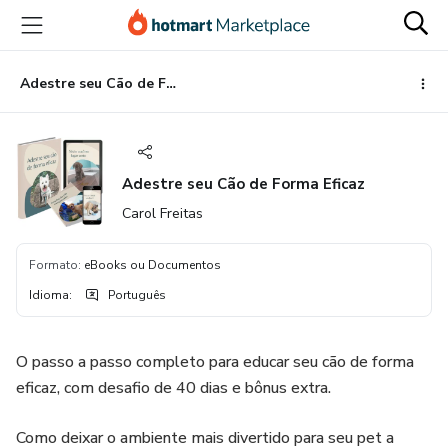
Ir
Ir
Ir
para
para
para
o
o
o
conteúdo
pagamento
rodapé
Adestre seu Cão de Forma Eficaz
principal
Adestre seu Cão de Forma Eficaz
Carol Freitas
Formato
:
eBooks ou Documentos
Idioma
:
Português
O passo a passo completo para educar seu cão de forma
eficaz, com desafio de 40 dias e bônus extra.
Como deixar o ambiente mais divertido para seu pet a