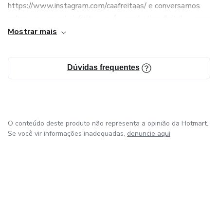
https://www.instagram.com/caafreitaas/ e conversamos
sobre esse mundo infinito que é o marketing digital e como
fazer você ganhar dinheiro de forma rápida e honesta.
Mostrar mais
Espero você.
Dúvidas frequentes
Grande abraço da sua futura mentora Carol.
Beijos
O conteúdo deste produto não representa a opinião da Hotmart.
Se você vir informações inadequadas,
denuncie aqui
em Bogotá
em Amsterdam
em Madrid