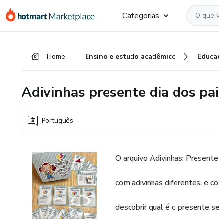
Ir
Ir
Ir
Categorias
para
para
para
o
o
o
conteúdo
pagamento
rodapé
Home
Ensino e estudo acadêmico
Educa
principal
Adivinhas presente dia dos pai
Português
O arquivo Adivinhas: Presente 
com adivinhas diferentes, e co
descobrir qual é o presente s