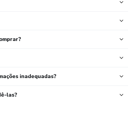
comprar?
rmações inadequadas?
ê-las?