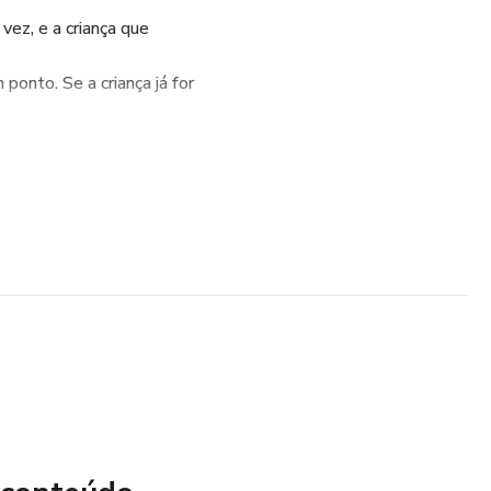
 vez, e a criança que
ponto. Se a criança já for
inha, pois nas fichas a imagem do presente fica tampada.
perfeitas para estimular a sua
nquanto brinca, já que ela
r a solução do enigma.