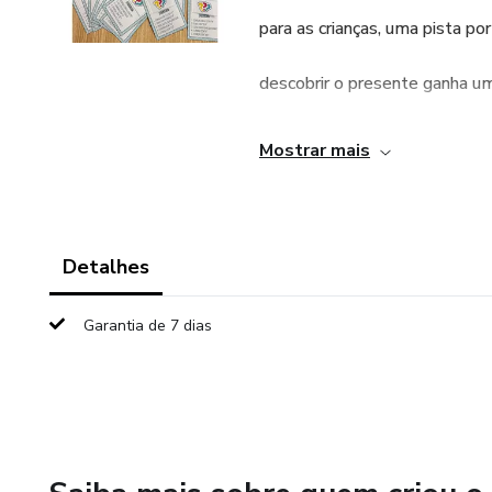
para as crianças, uma pista por
descobrir o presente ganha um 
alfabetizada, ela pode ler soz
Mostrar mais
As adivinhas são ferramentas 
capacidade mental da criança e
Detalhes
precisará pensar para encontra
Garantia de 7 dias