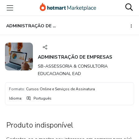
Ir
Ir
Ir
para
para
para
o
o
o
conteúdo
pagamento
rodapé
ADMINISTRAÇÃO DE EMPRESAS
principal
ADMINISTRAÇÃO DE EMPRESAS
SB-ASSESSORIA & CONSULTORIA
EDUCACIAONAL EAD
Formato
:
Cursos Online e Serviços de Assinatura
Idioma
:
Português
Produto indisponível