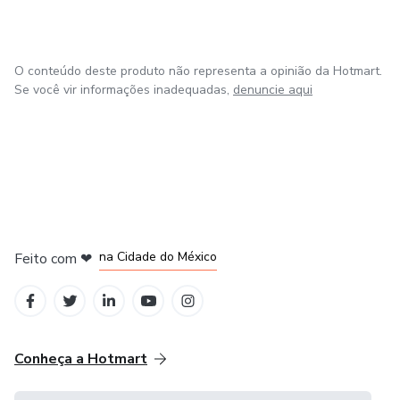
O conteúdo deste produto não representa a opinião da Hotmart.
Se você vir informações inadequadas,
denuncie aqui
em Bogotá
em Amsterdam
em Madrid
na Cidade do México
Feito com
❤
em Belo Horizonte
Conheça a Hotmart