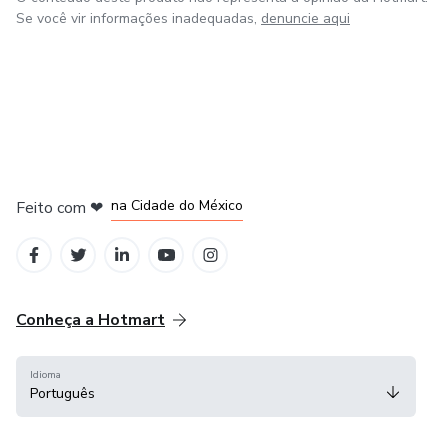
Se você vir informações inadequadas,
denuncie aqui
em Bogotá
em Amsterdam
em Madrid
na Cidade do México
Feito com
❤
em Belo Horizonte
Conheça a Hotmart
Idioma
Português