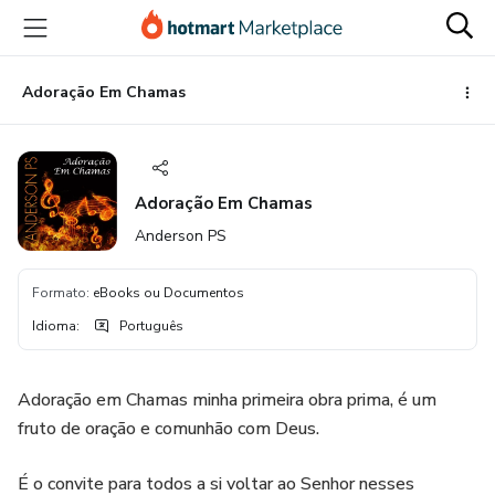
Ir
Ir
Ir
para
para
para
o
o
o
conteúdo
pagamento
rodapé
Adoração Em Chamas
principal
Adoração Em Chamas
Anderson PS
Formato
:
eBooks ou Documentos
Idioma
:
Português
Adoração em Chamas minha primeira obra prima, é um
fruto de oração e comunhão com Deus.
É o convite para todos a si voltar ao Senhor nesses