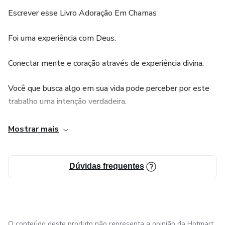
Escrever esse Livro Adoração Em Chamas
Foi uma experiência com Deus.
Conectar mente e coração através de experiência divina.
Você que busca algo em sua vida pode perceber por este
trabalho uma intenção verdadeira.
Acessar pela fé aquilo que muita da vezes não
Mostrar mais
compreendemos, mas temos a certeza da realidade.
O Pai, Deus, Criador como há outras formas de identifica-
Dúvidas frequentes
lo, sim busca pessoas que estejam disposta à encontra-lo.
Passar uma mensagem de fé, amor e esperança.
O conteúdo deste produto não representa a opinião da Hotmart.